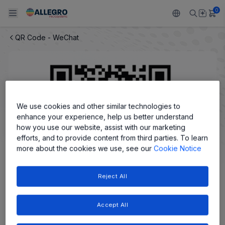
0
QR Code - WeChat
Back To Main Menu
Back To Main Menu
Back To Main Menu
Back To Main Menu
Back To Main Menu
产品
应用
技术支持
技术资源
关于 ALLEGRO
设计和开发
Resource Center
感应
汽车
我们的公司
We use cookies and other similar technologies to
enhance your experience, help us better understand
封装
调节
工业
人才招聘
how you use our website, assist with our marketing
efforts, and to provide content from third parties. To learn
质量标准和环境认证
more about the cookies we use, see our
Cookie Notice
驱动器
消费品
企业责任
软件门户
Technologies
Growth and Inclusion
Reject All
联系我们
Scan to View Allegro on WeChat
Accept All