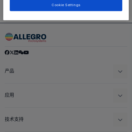
Cookie Settings
产品
感应
调节
应用
驱动器
汽车
工业
技术支持
消费品