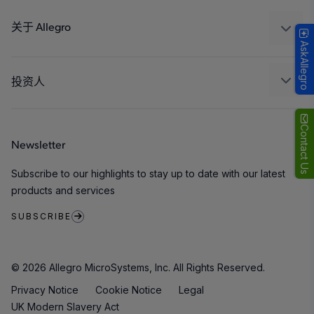
设计和开发
Technologies
封装
关于 Allegro
AskAllegro
质量标准和环境认证
我们的公司
软件门户
人才招聘
投资人
企业责任
Growth and Inclusion
Contact Us
Newsletter
联系我们
Subscribe to our highlights to stay up to date with our latest
products and services
SUBSCRIBE
© 2026 Allegro MicroSystems, Inc. All Rights Reserved.
Privacy Notice
Cookie Notice
Legal
UK Modern Slavery Act