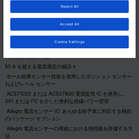
イド
Reject All
Allegro 製品選択ガイド
Accept All
アプリケーション ノート
Cookie Settings
Allegro の次世代高出力密度 CB パッケージ電流センサー
の性能と機能の向上
»
50 A を超える電流測定の秘訣
»
ホール効果センサー技術を使用したポジション センサー
およびレベル センサー
ACS71020 または ACS37800 電源監視 IC を使用し、
2
SPI または I
C を介した便利な絶縁パワー管理
Allegro 電流センサー IC: あらゆる熱予算に対応する独自
のパッケージ オプション
Allegro 電流センサーの用途における熱性能を評価する方
法