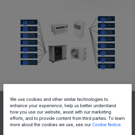
More
More
More
More
More
More
More
More
More
More
More
More
More
More
More
ホワイトペーパー＆パンフレ
We use cookies and other similar technologies to
ット
enhance your experience, help us better understand
how you use our website, assist with our marketing
efforts, and to provide content from third parties. To learn
ACS37800 を使用した統合電源監視
more about the cookies we use, see our
Cookie Notice
選択およびソリューション ガ