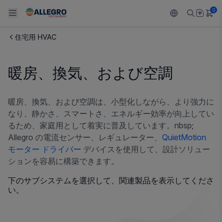
0
住宅用 HVAC
Back To Main Menu
Back To Main Menu
Back To Main Menu
Back To Main Menu
Back To Main Menu
暖房、換気、および空調
製品
用途
設計サポート
技術リソース
ALLEGRO について
設計と開発
Resource Center
センサー
自動車
私たちの会社
暖房、換気、および空調は、小型化しながら、より強力に
なり、静かさ、スマートさ、エネルギー効率が向上してい
パッケージング
レギュレート
工業
キャリア
るため、家庭用として着実に普及しています。nbsp;
Allegro の電流センサー、レギュレーター、
QuietMotion
品質基準および環境保証について
ドライブ
コンシューマー
企業責任
モーター ドライバー
デバイスを使用して、設計ソリュー
ションを容易に構築できます。
ソフトウェア ポータル
Technologies
Growth and Inclusion
下のサブシステムを選択して、関連製品を表示してくださ
い。
お問い合わせ先