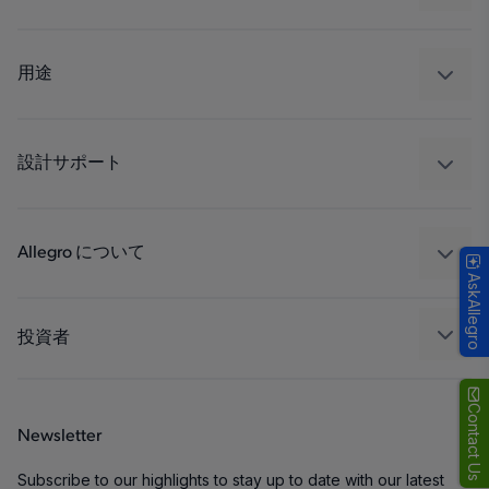
センサー
レギュレート
用途
ドライブ
自動車
工業
設計サポート
コンシューマー
設計と開発
Technologies
パッケージング
Allegro について
AskAllegro
品質基準および環境保証について
私たちの会社
ソフトウェア ポータル
キャリア
投資者
企業責任
Growth and Inclusion
Contact Us
Newsletter
お問い合わせ先
Subscribe to our highlights to stay up to date with our latest