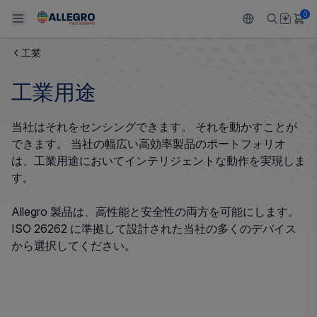
0
工業
Back To Main Menu
Back To Main Menu
Back To Main Menu
Back To Main Menu
Back To Main Menu
工業用途
製品
用途
設計サポート
技術リソース
ALLEGRO について
当社はそれをセンシングできます。 それを動かすことが
設計と開発
Resource Center
センサー
自動車
私たちの会社
できます。 当社の幅広い高効率製品のポートフォリオ
は、工業用途においてインテリジェントな動作を実現しま
パッケージング
レギュレート
工業
キャリア
す。
品質基準および環境保証について
ドライブ
コンシューマー
企業責任
Allegro 製品は、高性能と安全性の両方を可能にします。
ISO 26262 に準拠して設計された当社の多くのデバイス
ソフトウェア ポータル
Technologies
Growth and Inclusion
から選択してください。
お問い合わせ先