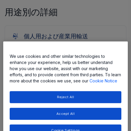
用途別の詳細
個人用および産業用輸送
より要求の厳しい環境で、より小さなスペースで作業する
We use cookies and other similar technologies to
ようになっています。予算を超過させない小型フォーム
enhance your experience, help us better understand
ファクタの堅牢なソリューションが必要です。 安全性と
how you use our website, assist with our marketing
信頼性に優れたソリューション向けの当社の完全な統合
efforts, and to provide content from third parties. To learn
IC をご覧ください。
more about the cookies we use, see our
Cookie Notice
Learn More
ICE バイクとスクーター
Reject All
電動バイク、スクーター、モペッド
Accept All
電動バイクと電動アシスト自転車
Cookie Settings