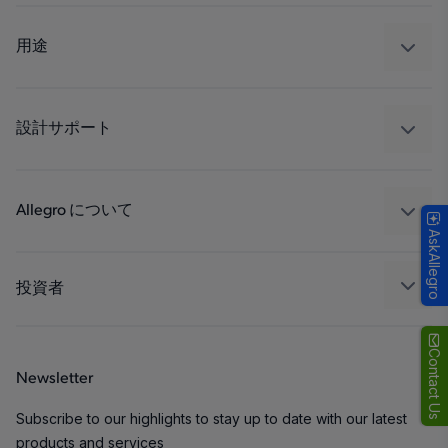
センサー
レギュレート
用途
ドライブ
自動車
工業
設計サポート
コンシューマー
設計と開発
Technologies
パッケージング
Allegro について
AskAllegro
品質基準および環境保証について
私たちの会社
ソフトウェア ポータル
キャリア
投資者
企業責任
Growth and Inclusion
Contact Us
Newsletter
お問い合わせ先
Subscribe to our highlights to stay up to date with our latest
products and services