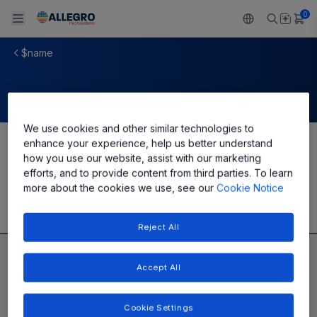
0
$name
Back To Main Menu
Back To Main Menu
Back To Main Menu
Back To Main Menu
Back To Main Menu
製品
用途
設計サポート
技術リソース
ALLEGRO について
We use cookies and other similar technologies to
設計と開発
Resource Center
センサー
自動車
私たちの会社
enhance your experience, help us better understand
Share
how you use our website, assist with our marketing
パッケージング
efforts, and to provide content from third parties. To learn
レギュレート
工業
キャリア
more about the cookies we use, see our
Cookie Notice
品質基準および環境保証について
ドライブ
コンシューマー
企業責任
Reject All
ソフトウェア ポータル
Technologies
Growth and Inclusion
Accept All
お問い合わせ先
Cookie Settings