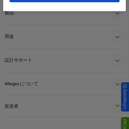
製品
センサー
レギュレート
用途
ドライブ
自動車
工業
設計サポート
コンシューマー
設計と開発
Technologies
パッケージング
Allegro について
AskAllegro
品質基準および環境保証について
私たちの会社
ソフトウェア ポータル
キャリア
投資者
企業責任
Growth and Inclusion