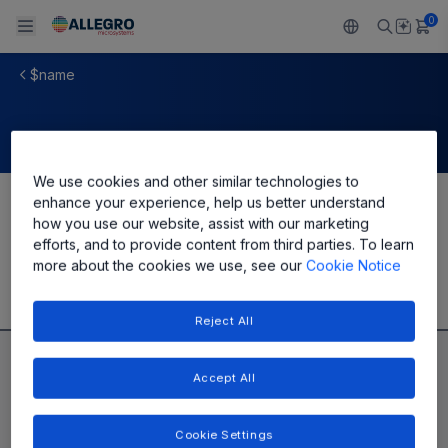
0
$name
Back To Main Menu
Back To Main Menu
Back To Main Menu
Back To Main Menu
Back To Main Menu
製品
用途
設計サポート
技術リソース
ALLEGRO について
We use cookies and other similar technologies to
設計と開発
Resource Center
センサー
自動車
私たちの会社
enhance your experience, help us better understand
Share
how you use our website, assist with our marketing
パッケージング
efforts, and to provide content from third parties. To learn
レギュレート
工業
キャリア
more about the cookies we use, see our
Cookie Notice
品質基準および環境保証について
ドライブ
コンシューマー
企業責任
Reject All
ソフトウェア ポータル
Technologies
Growth and Inclusion
Accept All
お問い合わせ先
Cookie Settings