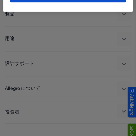
製品
センサー
レギュレート
用途
ドライブ
自動車
工業
設計サポート
コンシューマー
設計と開発
Technologies
パッケージング
Allegro について
AskAllegro
品質基準および環境保証について
私たちの会社
ソフトウェア ポータル
キャリア
投資者
企業責任
Growth and Inclusion