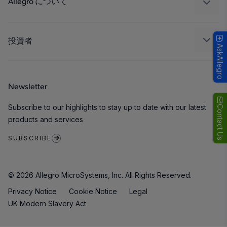
Allegro について
品質基準および環境保証について
私たちの会社
ソフトウェア ポータル
キャリア
投資者
AskAllegro
企業責任
Growth and Inclusion
Newsletter
お問い合わせ先
Subscribe to our highlights to stay up to date with our latest
Contact Us
products and services
SUBSCRIBE
© 2026 Allegro MicroSystems, Inc. All Rights Reserved.
Privacy Notice
Cookie Notice
Legal
UK Modern Slavery Act