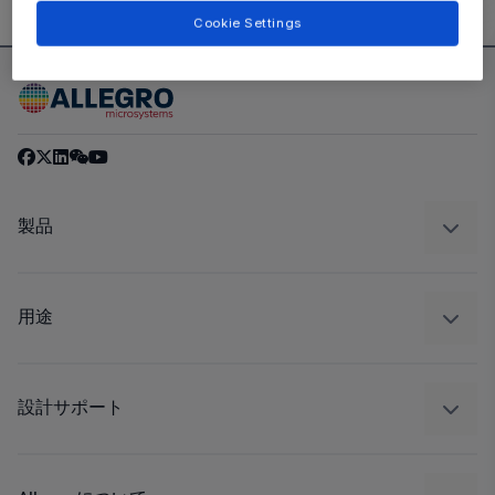
Cookie Settings
製品
センサー
レギュレート
用途
ドライブ
自動車
工業
設計サポート
コンシューマー
設計と開発
Technologies
パッケージング