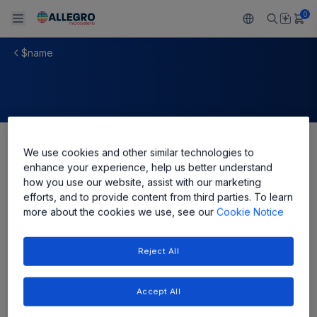
0
$name
Back To Main Menu
Back To Main Menu
Back To Main Menu
Back To Main Menu
Back To Main Menu
製品
用途
設計サポート
技術リソース
ALLEGRO について
設計と開発
Resource Center
センサー
自動車
私たちの会社
We use cookies and other similar technologies to
Share
enhance your experience, help us better understand
パッケージング
レギュレート
工業
キャリア
how you use our website, assist with our marketing
efforts, and to provide content from third parties. To learn
品質基準および環境保証について
ドライブ
コンシューマー
企業責任
more about the cookies we use, see our
Cookie Notice
ソフトウェア ポータル
Technologies
Growth and Inclusion
Reject All
お問い合わせ先
Accept All