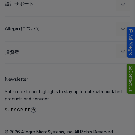
工業
設計サポート
コンシューマー
設計と開発
Technologies
パッケージング
Allegro について
AskAllegro
品質基準および環境保証について
私たちの会社
ソフトウェア ポータル
キャリア
投資者
企業責任
Growth and Inclusion
Contact Us
Newsletter
お問い合わせ先
Subscribe to our highlights to stay up to date with our latest
products and services
SUBSCRIBE
© 2026 Allegro MicroSystems, Inc. All Rights Reserved.