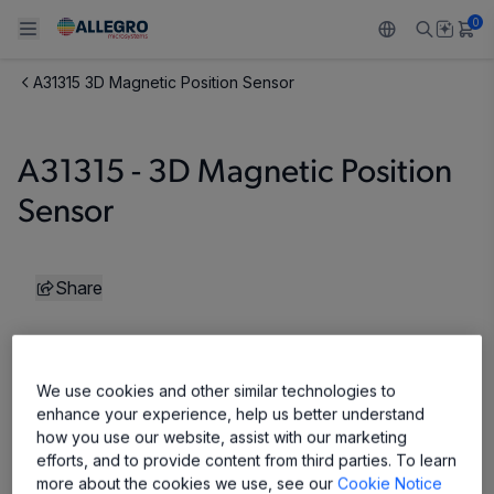
0
A31315 3D Magnetic Position Sensor
Back To Main Menu
Back To Main Menu
Back To Main Menu
Back To Main Menu
Back To Main Menu
製品
用途
設計サポート
技術リソース
ALLEGRO について
A31315 - 3D Magnetic Position
Sensor
設計と開発
Resource Center
センサー
自動車
私たちの会社
パッケージング
レギュレート
工業
キャリア
Share
品質基準および環境保証について
ドライブ
コンシューマー
企業責任
ソフトウェア ポータル
Technologies
Growth and Inclusion
We use cookies and other similar technologies to
enhance your experience, help us better understand
お問い合わせ先
how you use our website, assist with our marketing
efforts, and to provide content from third parties. To learn
more about the cookies we use, see our
Cookie Notice