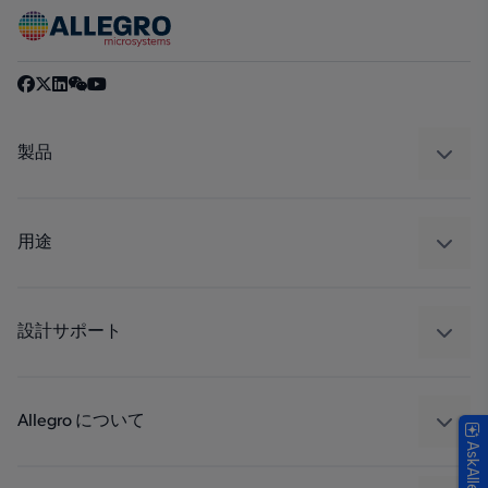
製品
センサー
レギュレート
用途
ドライブ
自動車
工業
設計サポート
コンシューマー
設計と開発
Technologies
パッケージング
Allegro について
AskAllegro
品質基準および環境保証について
私たちの会社
ソフトウェア ポータル