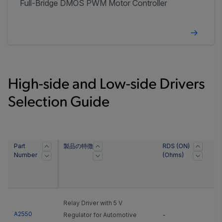
Full-Bridge DMOS PWM Motor Controller
High-side and Low-side Drivers
Selection Guide
Part
製品の特徴
RDS (ON)
Sl
Number
(Ohms)
Cu
Relay Driver with 5 V
A2550
Regulator for Automotive
-
-