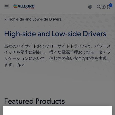
0
High-side and Low-side Drivers
Back To Main Menu
Back To Main Menu
Back To Main Menu
Back To Main Menu
Back To Main Menu
High-side and Low-side Drivers
製品
用途
設計サポート
技術リソース
ALLEGRO について
当社のハイサイドおよびローサイドドライバは、パワース
設計と開発
Resource Center
センサー
自動車
私たちの会社
イッチを堅牢に制御し、様々な電源管理およびモータアプ
リケーションにおいて、信頼性の高い安全な動作を実現し
パッケージング
レギュレート
工業
キャリア
ます。,/p>
品質基準および環境保証について
ドライブ
コンシューマー
企業責任
ソフトウェア ポータル
Technologies
Growth and Inclusion
Featured Products
お問い合わせ先