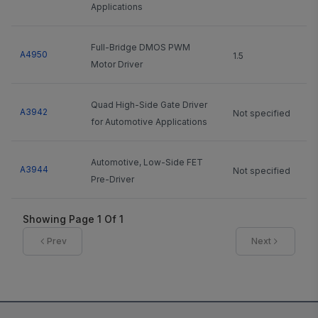
Applications
Full-Bridge DMOS PWM
A4950
1.5
10
Motor Driver
Quad High-Side Gate Driver
A3942
Not specified
15
for Automotive Applications
Automotive, Low-Side FET
A3944
Not specified
10
Pre-Driver
Showing Page
1
Of
1
Prev
Next