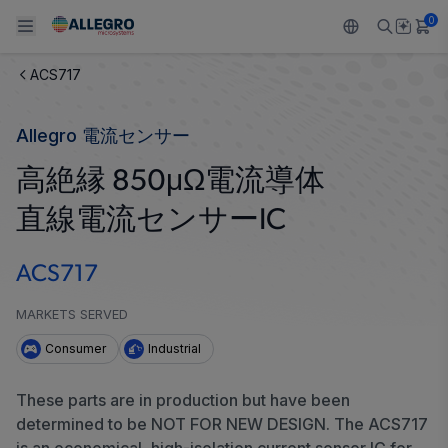
0
ACS717
Back To Main Menu
Back To Main Menu
Back To Main Menu
Back To Main Menu
Back To Main Menu
Allegro 電流センサー
製品
用途
設計サポート
技術リソース
ALLEGRO について
高絶縁 850μΩ電流導体
設計と開発
Resource Center
センサー
自動車
私たちの会社
直線電流センサーIC
パッケージング
レギュレート
工業
キャリア
ACS717
品質基準および環境保証について
ドライブ
コンシューマー
企業責任
MARKETS SERVED
ソフトウェア ポータル
Technologies
Growth and Inclusion
Consumer
Industrial
お問い合わせ先
These parts are in production but have been
determined to be NOT FOR NEW DESIGN. The ACS717