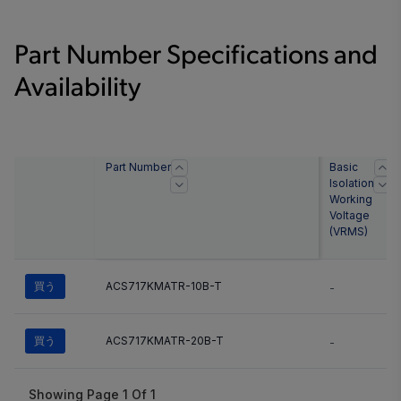
Part Number Specifications and
Availability
Part Number
Basic
Isolation
Working
Voltage
(
VRMS
)
買う
ACS717KMATR-10B-T
-
買う
ACS717KMATR-20B-T
-
Showing Page
1
Of
1