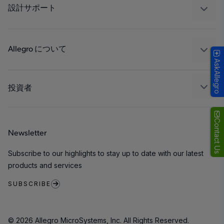
工業
設計サポート
コンシューマー
設計と開発
Technologies
パッケージング
Allegro について
AskAllegro
品質基準および環境保証について
私たちの会社
ソフトウェア ポータル
キャリア
投資者
企業責任
Growth and Inclusion
Contact Us
Newsletter
お問い合わせ先
Subscribe to our highlights to stay up to date with our latest
products and services
SUBSCRIBE
© 2026 Allegro MicroSystems, Inc. All Rights Reserved.