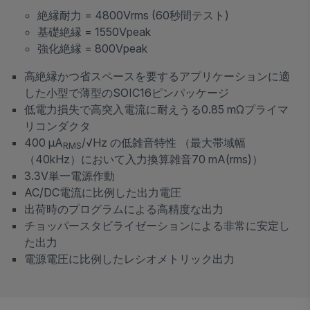
絶縁耐力 =
4800Vrms (60秒間テスト)
基礎絶縁 =
1550Vpeak
強化絶縁 =
800Vpeak
高絶縁かつ省スペースを要するアプリケーションに適
した小型で薄型の
SOIC16ピンパッケージ
低電力損失で高突入電流に耐えうる
0.85 mΩプライマ
リコンダクタ
400 μA
/√Hz の低雑音特性 （最大帯域幅
RMS
（40kHz）において入力換算雑音70 mA(rms)）
3.3V単一電源作動
AC/DC電流に比例した出力電圧
出荷時のプログラムによる高精度な出力
チョッパースタビライゼーションによる非常に安定し
た出力
電源電圧に比例したレシオメトリック出力