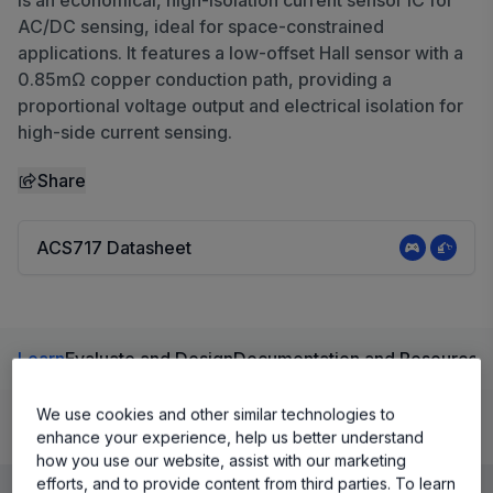
is an economical, high-isolation current sensor IC for
AC/DC sensing, ideal for space-constrained
applications. It features a low-offset Hall sensor with a
0.85mΩ copper conduction path, providing a
proportional voltage output and electrical isolation for
high-side current sensing.
Share
ACS717 Datasheet
Learn
Evaluate and Design
Documentation and Resources
We use cookies and other similar technologies to
Product Details
enhance your experience, help us better understand
how you use our website, assist with our marketing
efforts, and to provide content from third parties. To learn