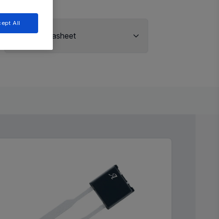
ept All
View Datasheet