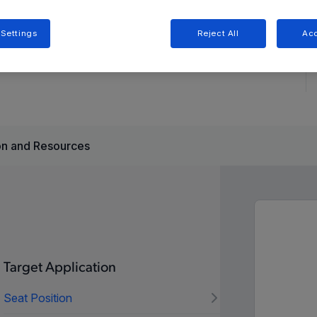
 Settings
Reject All
Acc
ング向けにコスト効率の高いソリューションを提供します。チョ
定性が向上し、さまざまなパッケージ オプションにより設
n and Resources
Target Application
Seat Position