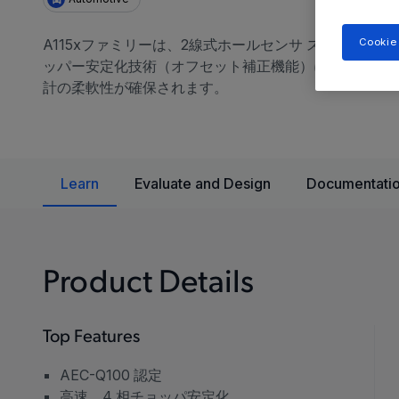
Cookie
A115xファミリーは、2線式ホールセンサ スイッチ
ッパー安定化技術（オフセット補正機能）により温度安
計の柔軟性が確保されます。
Learn
Evaluate and Design
Documentatio
Product Details
Top Features
AEC-Q100 認定
高速、4 相チョッパ安定化