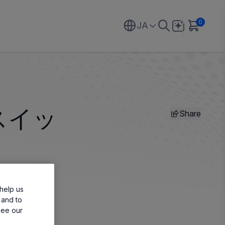
0
JA
Share
スイッ
help us
 and to
see our