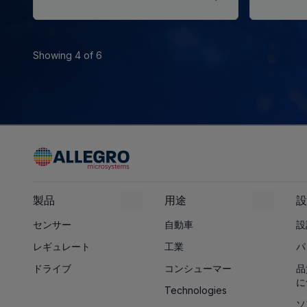
Showing 4 of 6
製品
用途
設
センサー
自動車
設
レギュレート
工業
パ
ドライブ
コンシューマー
品
に
Technologies
ソ