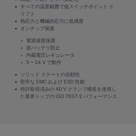
すべての温度範囲で低スイッチポイント ド
リフト
熱応力と機械的応力に低感度
オンチップ保護
電源過渡保護
逆バッテリ防止
内蔵電圧レギュレータ
3 ~ 24 V で動作
ソリッド ステートの信頼性
堅牢な EMC および ESD 性能
特許取得済みの 40 V クランプ構造を使用し
た業界トップの ISO 7637-2 パフォーマンス