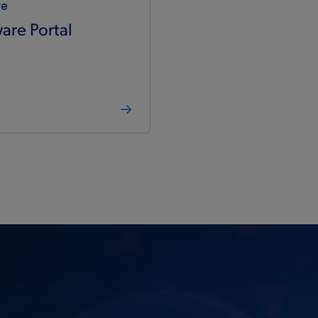
re
are Portal