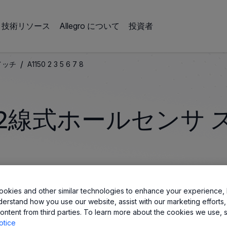
技術リソース
Allegro について
投資者
/
イッチ
A1150 2 3 5 6 7 8
2線式ホールセンサ 
okies and other similar technologies to enhance your experience, 
derstand how you use our website, assist with our marketing efforts,
ontent from third parties. To learn more about the cookies we use, 
otice