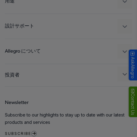
用途
ドライブ
自動車
工業
設計サポート
コンシューマー
設計と開発
Technologies
パッケージング
Allegro について
AskAllegro
品質基準および環境保証について
私たちの会社
ソフトウェア ポータル
キャリア
投資者
企業責任
Growth and Inclusion
Contact Us
Newsletter
お問い合わせ先
Subscribe to our highlights to stay up to date with our latest
products and services
SUBSCRIBE