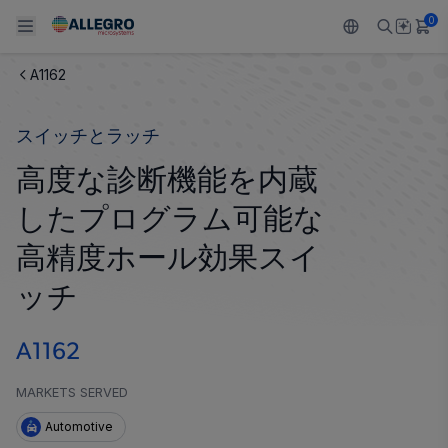
0
A1162
Back To Main Menu
Back To Main Menu
Back To Main Menu
Back To Main Menu
Back To Main Menu
スイッチとラッチ
製品
用途
設計サポート
技術リソース
ALLEGRO について
高度な診断機能を内蔵
設計と開発
Resource Center
センサー
自動車
私たちの会社
したプログラム可能な
パッケージング
レギュレート
工業
キャリア
高精度ホール効果スイ
品質基準および環境保証について
ッチ
ドライブ
コンシューマー
企業責任
ソフトウェア ポータル
Technologies
Growth and Inclusion
A1162
お問い合わせ先
MARKETS SERVED
Automotive