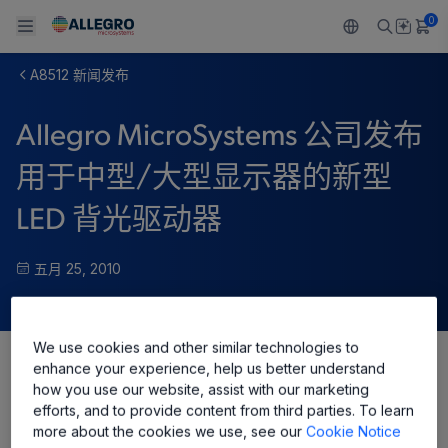
0
A8512 新闻发布
Back To Main Menu
Back To Main Menu
Back To Main Menu
Back To Main Menu
Back To Main Menu
Allegro MicroSystems 公司发布
产品
应用
技术支持
技术资源
关于 ALLEGRO
用于中型/大型显示器的新型
设计和开发
Resource Center
感应
汽车
我们的公司
LED 背光驱动器
封装
调节
工业
人才招聘
五月 25, 2010
质量标准和环境认证
驱动器
消费品
企业责任
软件门户
Technologies
Growth and Inclusion
We use cookies and other similar technologies to
enhance your experience, help us better understand
Share
how you use our website, assist with our marketing
联系我们
efforts, and to provide content from third parties. To learn
more about the cookies we use, see our
Cookie Notice