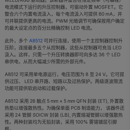
WLED/RGB 驱动器。该新器件整合在恒定频率（可编程）
电流模式下运行的升压控制器，可驱动外置 MOSFET。它
整合六个内置电流汲入，每个电流汲入可提供 80 mA，并
可并联提供更高的电流。PWM 光暗调节可确保按用户确定
的最大设定点的百分比精确控制 LED 电流。
此外，多个
A8512
可并行连接，使用一个主控制器控制升
压阶，连接最多五个从控制器，这些从控制器可充当 LED
汲入。这样，只需一个升压转换器即可向多达 36 个 LED
串供电，从而大幅减少所需的外部元件。
A8512 可采用单电源运行，电压范围为 8 至 24 V。它可提
供过压、 LED 串开路、短路以及过热保护。两级逐波限流
功能可提供软启动和过载保护。
A8512 采用 28 触点 5 mm × 5 mm QFN 封装 (ET), 外置散
热垫以增强散热性。为确保单面 PCB 制造能力， 该器件还
采用 24 管脚 SOICW 封装 (LB), 内置熔凝管脚以增强散热
性。两种封装均为无铅封装，采用 100% 雾锡镀层引脚
框。