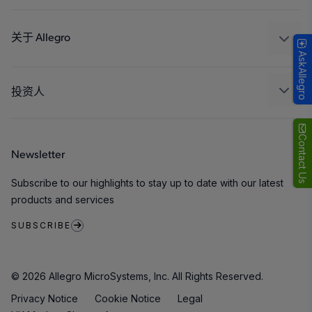
设计和开发
Technologies
封装
关于 Allegro
AskAllegro
质量标准和环境认证
我们的公司
软件门户
人才招聘
投资人
企业责任
Growth and Inclusion
Contact Us
Newsletter
联系我们
Subscribe to our highlights to stay up to date with our latest
products and services
SUBSCRIBE
© 2026 Allegro MicroSystems, Inc. All Rights Reserved.
Privacy Notice
Cookie Notice
Legal