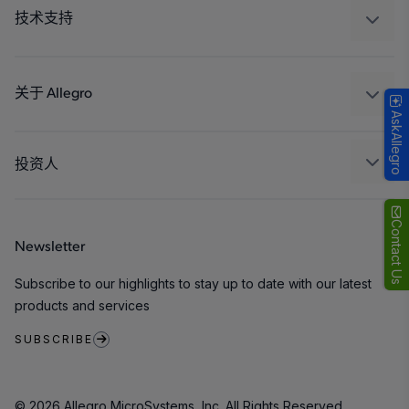
工业
技术支持
消费品
设计和开发
Technologies
封装
关于 Allegro
AskAllegro
质量标准和环境认证
我们的公司
软件门户
人才招聘
投资人
企业责任
Growth and Inclusion
Contact Us
Newsletter
联系我们
Subscribe to our highlights to stay up to date with our latest
products and services
SUBSCRIBE
© 2026 Allegro MicroSystems, Inc. All Rights Reserved.