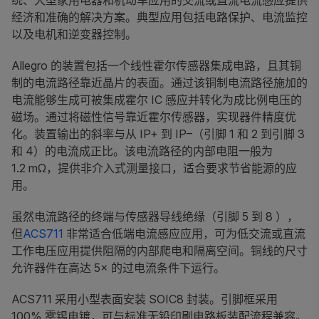
统、大型家用电器和机动车应用的交流或直流电流感应提供
经济和准确的解决方案。典型应用包括电路保护、电流监控
以及电机和逆变器控制。
Allegro 的装置包括一个线性霍尔传感器集成电路，且其铜
制的电流路径靠近晶片的表面。通过该铜制电流路径施加的
电流能够生成可被集成霍尔 IC 感应并转化为成比例电压的
磁场。通过将磁性信号靠近霍尔传感器，实现器件精度优
化。装置输出的斜率与从 IP+ 到 IP–（引脚 1 和 2 到引脚 3
和 4）的电流成正比。该电流路径的内部电阻一般为
1.2 mΩ，提供非介入式测量接口，适合要求节省能源的应
用。
虽然电流路径的终端与传感器导线绝缘（引脚 5 到 8 ），
但
ACS711
非常适合低端电流感应应用，可为低交流或直流
工作电压应用提供阻隔的内部爬电和隔离空间。铜线的尺寸
允许器件在高达 5× 的过电流条件下运行。
ACS711 采用小型表面安装 SOIC8 封装。引脚框采用
100% 雾锡电镀，可与标准无铅印刷电路板装配流程兼容。