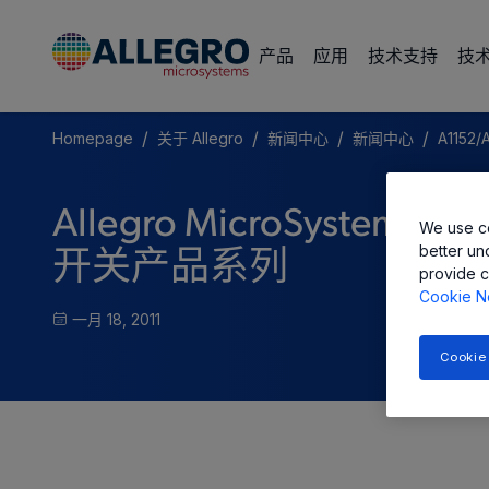
产品
应用
技术支持
技
/
/
/
/
Homepage
关于 Allegro
新闻中心
新闻中心
A1152/
Allegro MicroSys
We use co
better un
开关产品系列
provide c
Cookie N
一月 18, 2011
Cookie