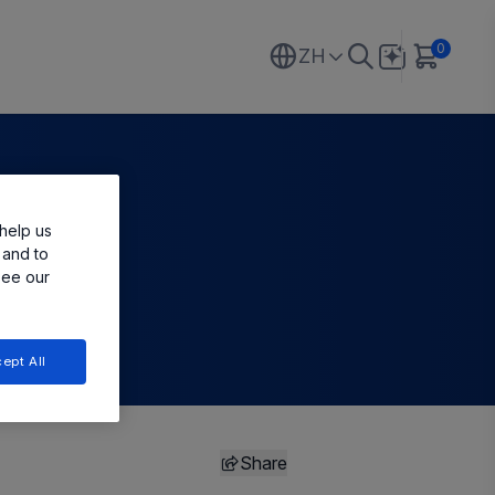
0
ZH
help us
 and to
see our
ept All
Share