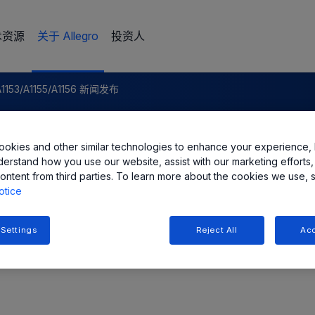
术资源
关于 Allegro
投资人
A1153/A1155/A1156 新闻发布
tems 公司推出新型双线霍尔效应单极
okies and other similar technologies to enhance your experience, 
derstand how you use our website, assist with our marketing efforts,
ontent from third parties. To learn more about the cookies we use, 
otice
 Settings
Reject All
Acc