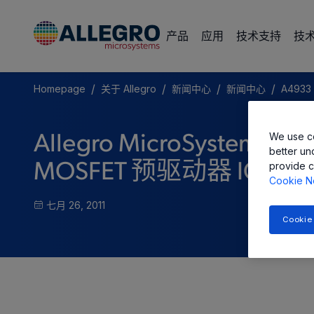
产品
应用
技术支持
技
/
/
/
/
Homepage
关于 Allegro
新闻中心
新闻中心
A493
We use co
Allegro MicroSyst
better un
provide c
MOSFET 预驱动器 IC
Cookie N
七月 26, 2011
Cookie