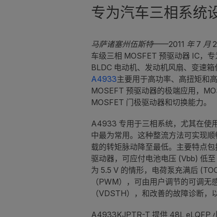
专为汽车三相系统
马萨诸塞州伍斯特——2011 年 7 月 2
车级三相 MOSFET 预驱动器 I
BLDC 电动机、发动机风扇、变速箱作
A4933
主要用于高功率、高扭矩和
MOSEFT 预驱动器的极端应用，MO
MOSFET 门极驱动器和切换能力。
A4933 专用于三相系统，尤其在
中最为常用。这种整流方法可实现顺
载的转矩脉动降至最低。主要特点包
驱动器，可应付电池电压 (Vbb) 低
为 5.5 V 的情形，电荷泵充满后 (TO
（PWM），可由用户调节的可调无
（VDSTH），和改善的故障诊断
A4933KJPTR-T 提供 48L e