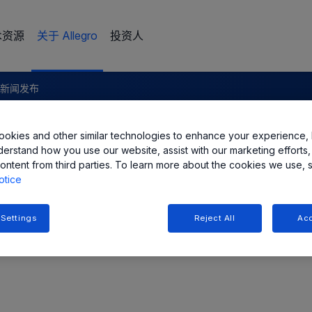
术资源
关于 Allegro
投资人
3 新闻发布
okies and other similar technologies to enhance your experience, 
ems 公司推出新款汽车级三相
derstand how you use our website, assist with our marketing efforts,
ontent from third parties. To learn more about the cookies we use, 
otice
 Settings
Reject All
Acc