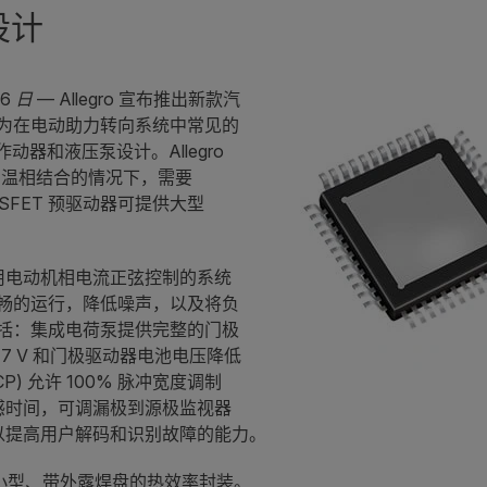
设计
6 日
— Allegro 宣布推出新款汽
C，专为在电动助力转向系统中常见的
动器和液压泵设计。Allegro
高温相结合的情况下，需要
SFET 预驱动器可提供大型
使用电动机相电流正弦控制的系统
畅的运行，降低噪声，以及将负
括：集成电荷泵提供完整的门极
至 7 V 和门极驱动器电池电压降低
CP) 允许 100% 脉冲宽度调制
感时间，可调漏极到源极监视器
，以提高用户解码和识别故障的能力。
LQFP 小型、带外露焊盘的热效率封装。