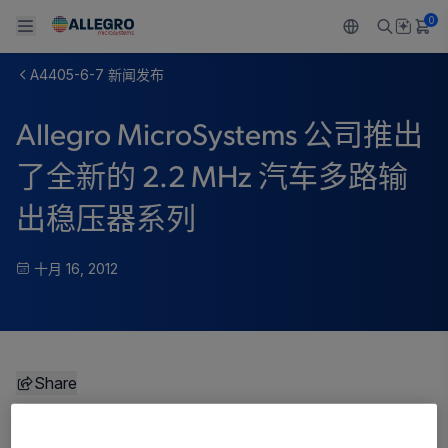
0
A4405-6-7 新闻发布
Back To Main Menu
Back To Main Menu
Back To Main Menu
Back To Main Menu
Back To Main Menu
Allegro MicroSystems 公司推出
产品
应用
技术支持
技术资源
关于 ALLEGRO
了全新的 2.2 MHz 汽车多路输
设计和开发
Resource Center
感应
汽车
我们的公司
出稳压器系列
封装
调节
工业
人才招聘
十月 16, 2012
质量标准和环境认证
驱动器
消费品
企业责任
软件门户
Technologies
Growth and Inclusion
Share
联系我们
完全符合汽车应用标准，高频率开关