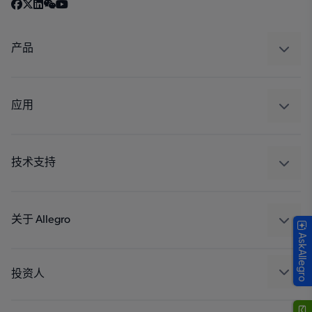
产品
感应
调节
应用
驱动器
汽车
工业
技术支持
消费品
设计和开发
Technologies
封装
关于 Allegro
AskAllegro
质量标准和环境认证
我们的公司
软件门户
人才招聘
投资人
企业责任