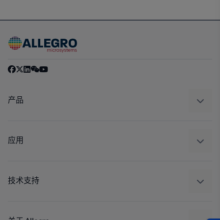
产品
感应
调节
应用
驱动器
汽车
工业
技术支持
消费品
设计和开发
Technologies
封装