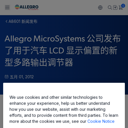
0
A8601 新闻发布
Back To Main Menu
Back To Main Menu
Back To Main Menu
Back To Main Menu
Back To Main Menu
Allegro MicroSystems 公司发布
产品
应用
技术支持
技术资源
关于 ALLEGRO
了用于汽车 LCD 显示偏置的新
设计和开发
Resource Center
感应
汽车
我们的公司
型多路输出调节器
封装
调节
工业
人才招聘
五月 01, 2012
质量标准和环境认证
驱动器
消费品
企业责任
软件门户
We use cookies and other similar technologies to
Technologies
Growth and Inclusion
enhance your experience, help us better understand
Share
how you use our website, assist with our marketing
联系我们
efforts, and to provide content from third parties. To learn
more about the cookies we use, see our
Cookie Notice