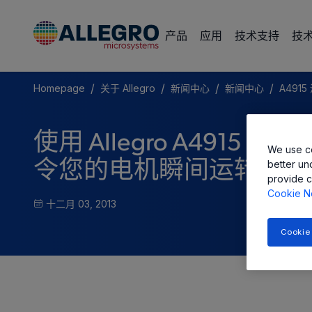
产品
应用
技术支持
技
/
/
/
/
Homepage
关于 Allegro
新闻中心
新闻中心
A491
使用 Allegro A4915
We use co
better un
令您的电机瞬间运转
provide c
Cookie N
十二月 03, 2013
Cookie