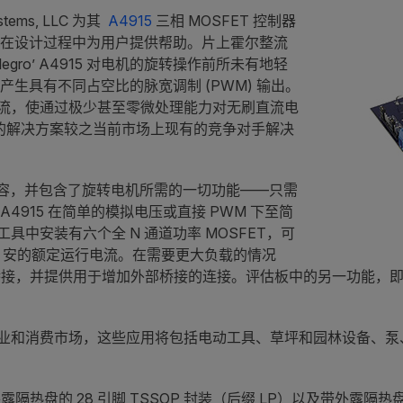
ystems, LLC 为其
A4915
三相 MOSFET 控制器
于在设计过程中为用户提供帮助。片上霍尔整流
gro’ A4915 对电机的旋转操作前所未有地轻
产生具有不同占空比的脉宽调制 (PWM) 输出。
流，使通过极少甚至零微处理能力对无刷直流电
o’ 的解决方案较之当前市场上现有的竞争对手解决
。
压完全兼容，并包含了旋转电机所需的一切功能——只需
4915 在简单的模拟电压或直接 PWM 下至简
中安装有六个全 N 通道功率 MOSFET，可
20 安的额定运行电流。在需要更大负载的情况
上桥接，并提供用于增加外部桥接的连接。评估板中的另一功能，即
业和消费市场，这些应用将包括电动工具、草坪和园林设备、泵、
热盘的 28 引脚 TSSOP 封装（后缀 LP）以及带外露隔热盘的 28