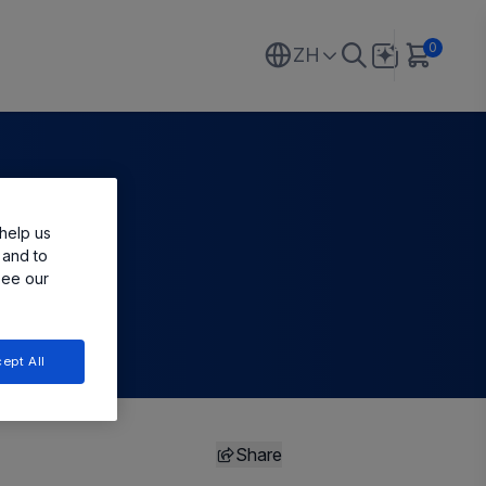
0
ZH
help us
 and to
see our
ept All
Share