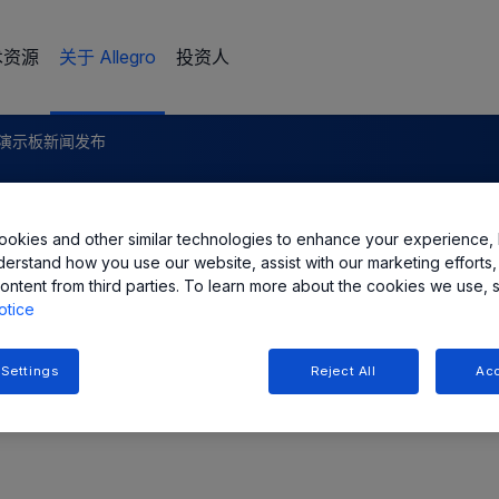
术资源
关于 Allegro
投资人
5 演示板新闻发布
 三相 BLDC 电机驱动器评估工具，
okies and other similar technologies to enhance your experience, 
derstand how you use our website, assist with our marketing efforts,
ontent from third parties. To learn more about the cookies we use, 
otice
 Settings
Reject All
Acc