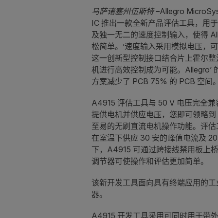
马萨诸塞州伍斯特
–Allegro MicroS
IC 推出一款全新产品评估工具，用
及独一无二的速度控制输入，使得 Alle
松简单。’速度输入采用模拟电压，可
这一创新型控制接口结合片上霍尔整
机进行高效控制成为可能。Allegr
方案减少了 PCB 75% 的 PCB 空间
A4915 评估工具与 50 V 电
提供电机并供应电压，您即可领略到 A
至易的无刷直流电机操作功能。评估工具
在室温下供应 30 安的峰值电流及 
下，A4915 可通过跨接线禁用板
调节器可使操作和评估更加简单。
该新开发工具面向具有终端应用的工
器。
A4915 开发工具采用可同时用于带外露隔