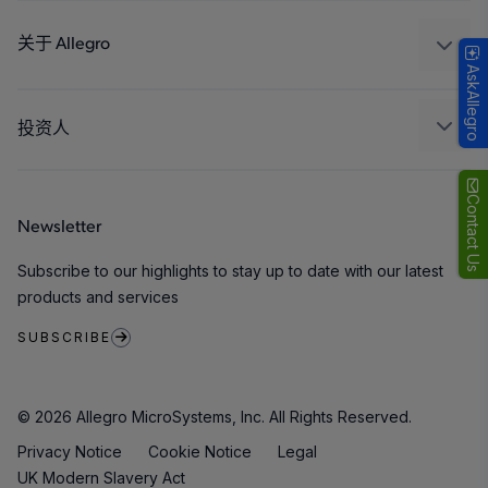
设计和开发
Technologies
封装
关于 Allegro
AskAllegro
质量标准和环境认证
我们的公司
软件门户
人才招聘
投资人
企业责任
Growth and Inclusion
Contact Us
Newsletter
联系我们
Subscribe to our highlights to stay up to date with our latest
products and services
SUBSCRIBE
© 2026 Allegro MicroSystems, Inc. All Rights Reserved.
Privacy Notice
Cookie Notice
Legal
UK Modern Slavery Act