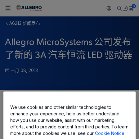
0
A6213 新闻发布
Back To Main Menu
Back To Main Menu
Back To Main Menu
Back To Main Menu
Back To Main Menu
Allegro MicroSystems 公司发布
产品
应用
技术支持
技术资源
关于 ALLEGRO
了新的 3A 汽车恒流 LED 驱动器
设计和开发
Resource Center
感应
汽车
我们的公司
一月 08, 2013
封装
调节
工业
人才招聘
质量标准和环境认证
驱动器
消费品
企业责任
软件门户
Share
Technologies
Growth and Inclusion
We use cookies and other similar technologies to
enhance your experience, help us better understand
how you use our website, assist with our marketing
联系我们
efforts, and to provide content from third parties. To learn
more about the cookies we use, see our
Cookie Notice