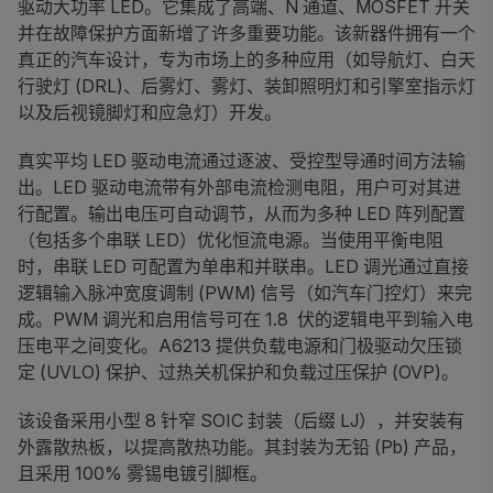
驱动大功率 LED。它集成了高端、N 通道、MOSFET 开关
并在故障保护方面新增了许多重要功能。该新器件拥有一个
真正的汽车设计，专为市场上的多种应用（如导航灯、白天
行驶灯 (DRL)、后雾灯、雾灯、装卸照明灯和引擎室指示灯
以及后视镜脚灯和应急灯）开发。
真实平均 LED 驱动电流通过逐波、受控型导通时间方法输
出。LED 驱动电流带有外部电流检测电阻，用户可对其进
行配置。输出电压可自动调节，从而为多种 LED 阵列配置
（包括多个串联 LED）优化恒流电源。当使用平衡电阻
时，串联 LED 可配置为单串和并联串。LED 调光通过直接
逻辑输入脉冲宽度调制 (PWM) 信号（如汽车门控灯）来完
成。PWM 调光和启用信号可在 1.8 伏的逻辑电平到输入电
压电平之间变化。A6213 提供负载电源和门极驱动欠压锁
定 (UVLO) 保护、过热关机保护和负载过压保护 (OVP)。
该设备采用小型 8 针窄 SOIC 封装（后缀 LJ），并安装有
外露散热板，以提高散热功能。其封装为无铅 (Pb) 产品，
且采用 100% 雾锡电镀引脚框。