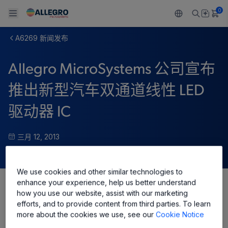
0
A6269 新闻发布
Back To Main Menu
Back To Main Menu
Back To Main Menu
Back To Main Menu
Back To Main Menu
Allegro MicroSystems 公司宣布
产品
应用
技术支持
技术资源
关于 ALLEGRO
推出新型汽车双通道线性 LED
设计和开发
Resource Center
感应
汽车
我们的公司
驱动器 IC
封装
调节
工业
人才招聘
三月 12, 2013
质量标准和环境认证
驱动器
消费品
企业责任
软件门户
We use cookies and other similar technologies to
Technologies
Growth and Inclusion
enhance your experience, help us better understand
how you use our website, assist with our marketing
Share
联系我们
efforts, and to provide content from third parties. To learn
more about the cookies we use, see our
Cookie Notice