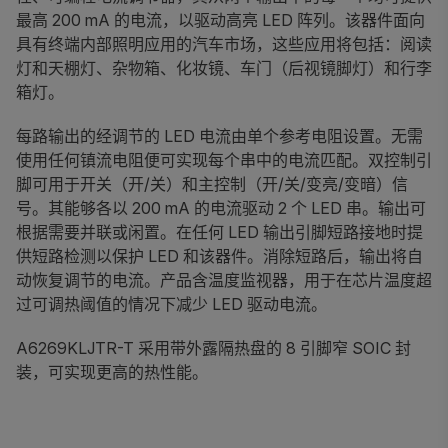
最高 200 mA 的电流，以驱动高亮 LED 阵列。该器件面向
具有终端内部照明应用的汽车市场，这些应用将包括：阅读
灯和天棚灯、杂物箱、化妆镜、车门（后视镜脚灯）和行李
箱灯。
每路输出的经调节的 LED 电流由单个参考电阻设置。无需
使用任何镇流电阻便可实现每个串中的电流匹配。双控制引
脚可用于开关（开/关）和主控制（开/关/变亮/变暗）信
号。其能够各以 200 mA 的电流驱动 2 个 LED 串。输出可
根据需要并联或闲置。在任何 LED 输出引脚短路接地时提
供短路检测以保护 LED 和该器件。消除短路后，输出将自
动恢复调节的电流。产品含温度监视器，用于在芯片温度超
过可调热阈值的情况下减少 LED 驱动电流。
A6269KLJTR-T 采用带外露隔热盘的 8 引脚窄 SOIC 封
装，可实现更高的热性能。