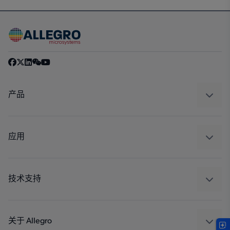
产品
感应
调节
应用
驱动器
汽车
工业
技术支持
消费品
设计和开发
Technologies
封装
关于 Allegro