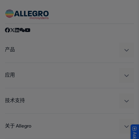
产品
感应
调节
应用
驱动器
汽车
工业
技术支持
消费品
设计和开发
Technologies
封装
关于 Allegro
质量标准和环境认证