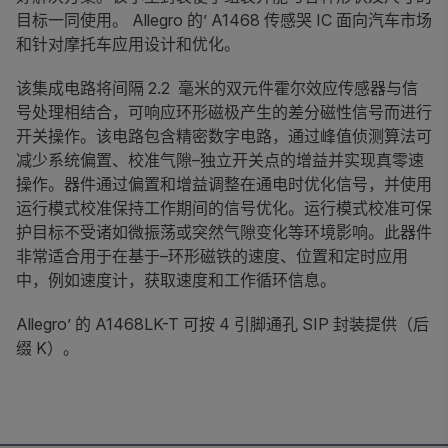
目标一同使用。 Allegro 的’ A1468 传感哭 IC 面向汽车市场
和针对摩托车应用设计和优化。
该集成电路将间隔 2.2 毫米的双元件霍尔效应传感器与信
号处理相结合，可响应环形磁极产生的差分磁性信号而进行
开关操作。该电路包含精密数字电路，通过峰值侦测算法可
减少系统偏置、校准气隙–独立开关点的增益并实现真零速
操作。器件通过偏置和增益调整在通电时优化信号，并使用
运行模式校准保持工作期间的信号优化。运行模式校准可保
护目标不受诸如微振荡或突然气隙变化等环境影响。此器件
非常适合用于在基于–环形磁铁的速度、位置和定时应用
中，例如速度计，获取速度和工作循环信息。
Allegro’ 的 A1468LK-T 可按 4 引脚通孔 SIP 封装提供（后
缀 K）。