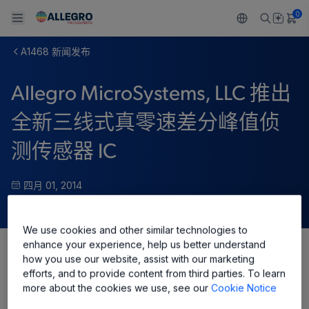
0
A1468 新闻发布
Back To Main Menu
Back To Main Menu
Back To Main Menu
Back To Main Menu
Back To Main Menu
Allegro MicroSystems, LLC 推出
产品
应用
技术支持
技术资源
关于 ALLEGRO
全新三线式真零速差分峰值侦
设计和开发
Resource Center
感应
汽车
我们的公司
测传感器 IC
封装
调节
工业
人才招聘
四月 01, 2014
质量标准和环境认证
驱动器
消费品
企业责任
We use cookies and other similar technologies to
软件门户
Technologies
Growth and Inclusion
enhance your experience, help us better understand
how you use our website, assist with our marketing
Share
联系我们
efforts, and to provide content from third parties. To learn
more about the cookies we use, see our
Cookie Notice