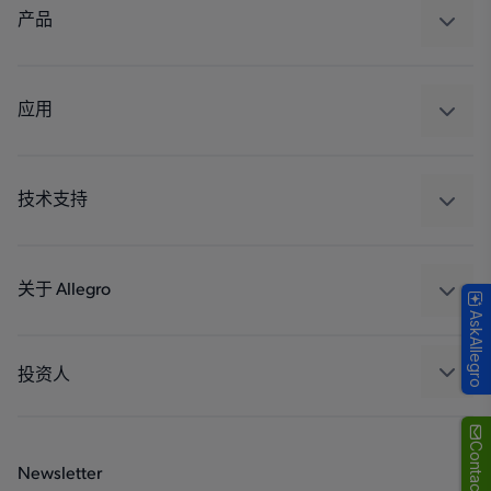
产品
感应
调节
应用
驱动器
汽车
工业
技术支持
消费品
设计和开发
Technologies
封装
关于 Allegro
AskAllegro
质量标准和环境认证
我们的公司
软件门户
人才招聘
投资人
企业责任
Growth and Inclusion
Contact Us
Newsletter
联系我们