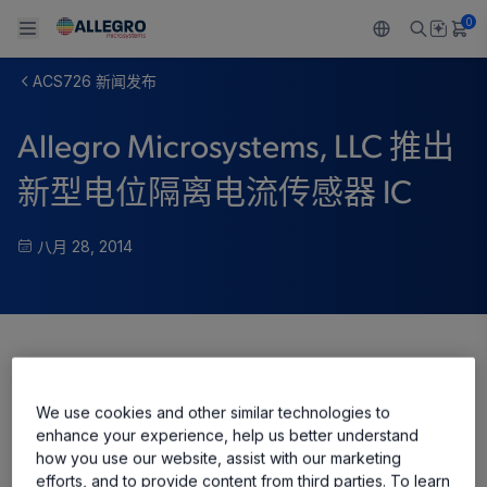
0
ACS726 新闻发布
Back To Main Menu
Back To Main Menu
Back To Main Menu
Back To Main Menu
Back To Main Menu
Allegro Microsystems, LLC 推出
产品
应用
技术支持
技术资源
关于 ALLEGRO
新型电位隔离电流传感器 IC
设计和开发
Resource Center
感应
汽车
我们的公司
八月 28, 2014
封装
调节
工业
人才招聘
质量标准和环境认证
驱动器
消费品
企业责任
软件门户
Share
Technologies
Growth and Inclusion
We use cookies and other similar technologies to
联系我们
enhance your experience, help us better understand
how you use our website, assist with our marketing
efforts, and to provide content from third parties. To learn