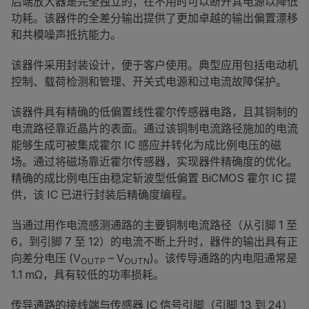
后端放大器是完全独立的，在不用时可以断开其电源以降低
功耗。该器件的全差分输出提供了更加卓越的输出偏置漂移
和共模噪声抵抗能力。
该器件采用封装设计，便于客户使用。典型应用包括电动机
控制、载荷检测和管理、开关式电源和过电流故障保护。
该器件具有精确的低偏置线性霍尔传感器电路，且其铜制的
电流路径靠近晶片的表面。通过该铜制电流路径施加的电流
能够生成可被集成霍尔 IC 感应并转化为成比例电压的磁
场。通过将磁场靠近霍尔传感器，实现器件精确度的优化。
精确的成比例电压由稳定斩波型低偏置 BiCMOS 霍尔 IC 提
供，该 IC 已进行封装后精确度编程。
当通过用作电流感测通路的主要铜制电流路径（从引脚 1 至
6，到引脚 7 至 12）的电流不断上升时，器件的输出具有正
向差分电压 (V
– V
)。该传导通路的内电阻通常是
OUTP
OUTN
1.1 mΩ，具有较低的功率损耗。
传导通路的接线端与传感器 IC 信号引脚（引脚 13 到 24）