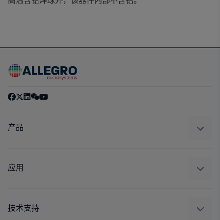
高温含铅焊球外，该器件内部不含铅。
产品
感应
调节
应用
驱动器
汽车
工业
技术支持