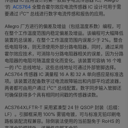
传感器 IC 应用设计的第一款数字电流传感器 IC。Allegro
’的
ACS764
全整合霍尔效应电流传感器 IC 设计可用于需
要通过 I²C™ 总线进行数字电流传感和报告的应用。
Allegro 厂方进行的偏差及增益（包括温度系数）编程，可
在整个工作温度范围内稳定偏差及增益。该编程可大幅降低
装置的总误差，在整个工作温度范围内误差少于 2%。整合
低电阻导体，则无须使用外部分路电阻器，同时，通过采用
霍尔效应技术，可消除与分路电阻器相关的误差，因为分路
电阻器的电阻可随温度变化而变化。该装置可容纳 16 个唯
一的 I²C 总线地址，这些总线地址可通过外部管脚选择。
ACS764 传感器 IC 满量程 16 A 和 32 A 单向感应是标准选
项。该装置还配备数字过电流故障输出和内部平均滤波器，
两者都可由用户通过 I²C™ 总线配置。数字同步输入管脚还
可确保获得多个具有相同时间戳的传感器读数。
ACS764XLFTR-T 采用紧凑型 24 针 QSOP 封装（后缀：
LF）。引脚框采用 100% 雾锡电镀，可与标准无铅印刷电
路板装配流程兼容。除倒装法使用的当前豁免于 RoHS 的