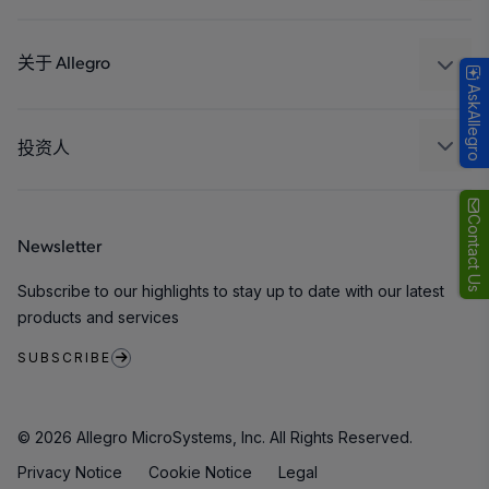
消费品
设计和开发
Technologies
封装
关于 Allegro
AskAllegro
质量标准和环境认证
我们的公司
软件门户
人才招聘
投资人
企业责任
Growth and Inclusion
Contact Us
Newsletter
联系我们
Subscribe to our highlights to stay up to date with our latest
products and services
SUBSCRIBE
© 2026 Allegro MicroSystems, Inc. All Rights Reserved.
Privacy Notice
Cookie Notice
Legal