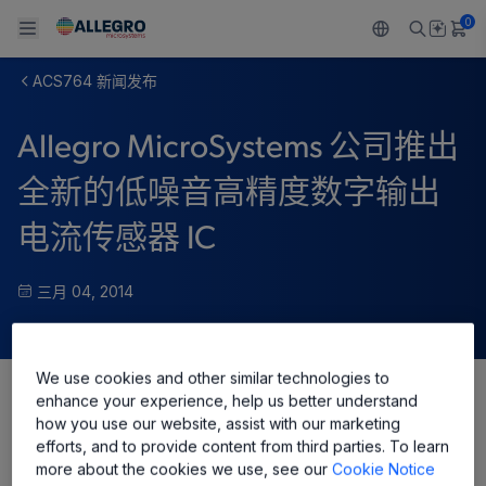
0
ACS764 新闻发布
Back To Main Menu
Back To Main Menu
Back To Main Menu
Back To Main Menu
Back To Main Menu
Allegro MicroSystems 公司推出
产品
应用
技术支持
技术资源
关于 ALLEGRO
全新的低噪音高精度数字输出
设计和开发
Resource Center
感应
汽车
我们的公司
电流传感器 IC
封装
调节
工业
人才招聘
三月 04, 2014
质量标准和环境认证
驱动器
消费品
企业责任
软件门户
Technologies
Growth and Inclusion
We use cookies and other similar technologies to
enhance your experience, help us better understand
Share
how you use our website, assist with our marketing
联系我们
efforts, and to provide content from third parties. To learn
more about the cookies we use, see our
Cookie Notice