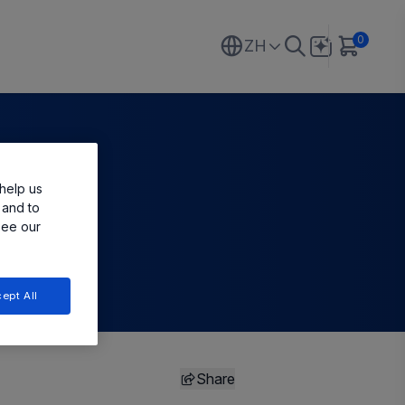
0
ZH
技
help us
 and to
see our
ept All
Share