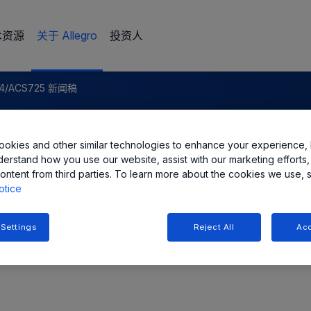
术资源
关于 Allegro
投资人
4/ACS725 新闻稿
ems，LLC 宣布推出采用共模场抑制
okies and other similar technologies to enhance your experience, 
derstand how you use our website, assist with our marketing efforts,
ontent from third parties. To learn more about the cookies we use, 
otice
 Settings
Reject All
Acc