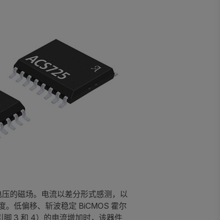
电压的磁场。电流以差分形式感测，以
低偏移、斩波稳定 BiCMOS 霍尔
引脚 3 和 4）的电流增加时，该器件