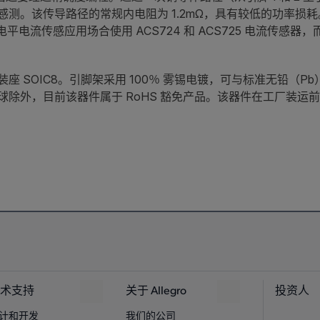
测。该传导路径的常规内电阻为 1.2mΩ，具有较低的功率损
电平电流传感应用场合使用 ACS724 和 ACS725 电流传感
座 SOIC8。引脚架采用 100％ 雾锡电镀，可与标准无铅（
除外，目前该器件属于 RoHS 豁免产品。该器件在工厂装运
术支持
关于 Allegro
投资人
计和开发
我们的公司