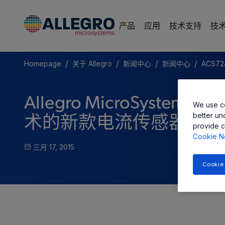
产品
应用
技术支持
技
/
/
/
/
Homepage
关于 Allegro
新闻中心
新闻中心
ACS72
Allegro MicroSyst
We use co
better un
术的新款电流传感器 IC
provide c
Cookie N
三月 17, 2015
Cookie