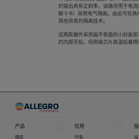
的输出具有正斜率，该路径用于电流感
脚 5-8）采用电气隔离。由此可在高
其他昂贵的隔离技术。
这两款器件采用扁平表面的小封装安装
的内部无铅，但倒装芯片高温铅基焊球
产品
应用
技
感应
汽车
设