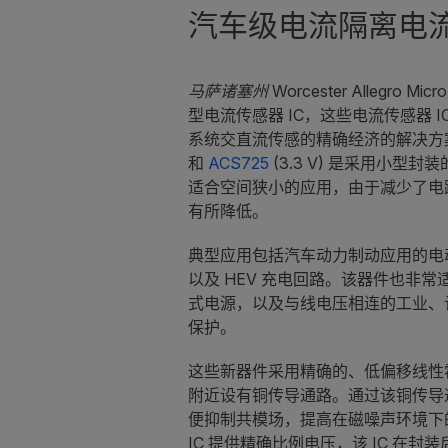
汽车级电流隔离电流
马萨诸塞州 Worcester
Allegro Mi
型电流传感器 IC，这些电流传感器 
系统交直流传感的精确经济的解决方案。A
和
ACS725
(3.3 V) 是采用小型
适合空间狭小的应用，由于减少了电
有所降低。
典型应用包括汽车动力制动应用的电
以及 HEV 充电回路。该器件也非
式电源，以及与线电压相连的工业、
保护。
这些新器件采用精确的、低偏移线性
附近设有铜传导通路。通过该铜传导
便抑制共模场，提高在磁噪声环境下的
IC 提供精确比例电压，该 IC 在封