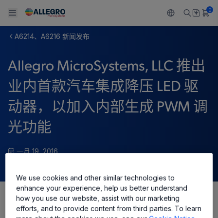
0
A6214、A6216 新闻发布
Back To Main Menu
Back To Main Menu
Back To Main Menu
Back To Main Menu
Back To Main Menu
Allegro MicroSystems, LLC 推出
产品
应用
技术支持
技术资源
关于 ALLEGRO
业内首款汽车集成降压 LED 驱
设计和开发
Resource Center
感应
汽车
我们的公司
动器，以加入内部生成 PWM 调
封装
调节
工业
人才招聘
光功能
质量标准和环境认证
驱动器
消费品
企业责任
一月 19, 2016
软件门户
Technologies
Growth and Inclusion
We use cookies and other similar technologies to
enhance your experience, help us better understand
联系我们
how you use our website, assist with our marketing
Share
efforts, and to provide content from third parties. To learn