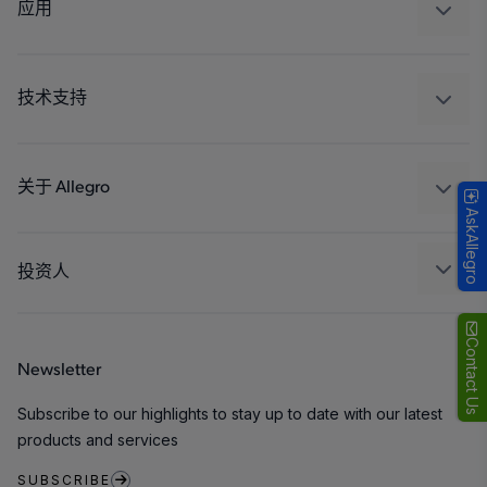
调节
应用
驱动器
汽车
工业
技术支持
消费品
设计和开发
Technologies
封装
关于 Allegro
AskAllegro
质量标准和环境认证
我们的公司
软件门户
人才招聘
投资人
企业责任
Growth and Inclusion
Contact Us
Newsletter
联系我们
Subscribe to our highlights to stay up to date with our latest
products and services
SUBSCRIBE