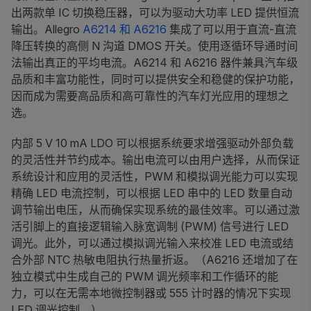
出两款单 IC 切换稳压器，可以为驱动大功率 LED 提供恒流
输出。Allegro
A6214 和 A6216
集成了可以用于直流-直流
降压转换的高侧 N 沟道 DMOS 开关。使用逐循环导通时间
法输出真正的平均电流。A6214 和 A6216 器件兼具汽车级
品质和丰富功能性，同时可以提供安全和稳健的保护功能，
因而成为需要高品质和高可靠性的汽车灯光应用的理想之
选。
内部 5 V 10 mA LDO 可以根据系统要求增强驱动外部负载
的灵活性并节约成本。输出电流可以由用户选择，从而保证
系统设计和应用的灵活性，PWM 和模拟调光能力可以实现
精确 LED 电流控制，可以根据 LED 串中的 LED 数量自动
调节输出电压，从而确保实现系统的最佳效率。可以通过激
活引脚上的直接逻辑输入脉宽调制 (PWM) 信号进行 LED
调光。此外，可以通过模拟调光输入来校准 LED 电流或结
合外部 NTC 热敏电阻执行热量折返。（A6216 还增加了在
独立模式中生成自己的 PWM 调光频率和工作循环的能
力，可以在无需本地微控制器或 555 计时器的情况下实现
LED 调光控制。）