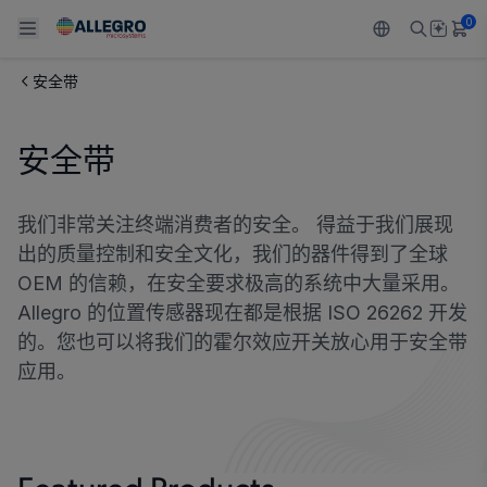
0
安全带
Back To Main Menu
Back To Main Menu
Back To Main Menu
Back To Main Menu
Back To Main Menu
安全带
产品
应用
技术支持
技术资源
关于 ALLEGRO
设计和开发
Resource Center
感应
汽车
我们的公司
我们非常关注终端消费者的安全。 得益于我们展现
出的质量控制和安全文化，我们的器件得到了全球
封装
调节
工业
人才招聘
OEM 的信赖，在安全要求极高的系统中大量采用。
Allegro 的位置传感器现在都是根据 ISO 26262 开发
质量标准和环境认证
驱动器
消费品
企业责任
的。您也可以将我们的霍尔效应开关放心用于安全带
软件门户
应用。
Technologies
Growth and Inclusion
联系我们