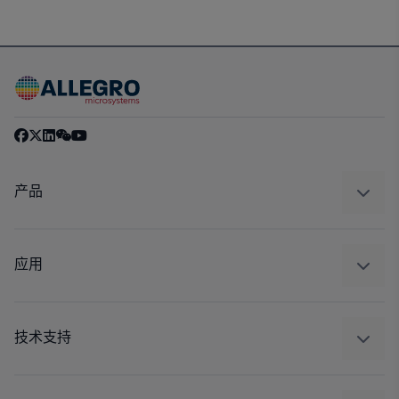
产品
感应
调节
应用
驱动器
汽车
工业
技术支持
消费品
设计和开发
Technologies