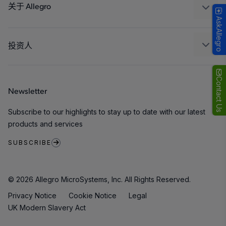
封装
关于 Allegro
AskAllegro
质量标准和环境认证
我们的公司
软件门户
人才招聘
投资人
企业责任
Growth and Inclusion
Contact Us
Newsletter
联系我们
Subscribe to our highlights to stay up to date with our latest
products and services
SUBSCRIBE
© 2026 Allegro MicroSystems, Inc. All Rights Reserved.
Privacy Notice
Cookie Notice
Legal
UK Modern Slavery Act