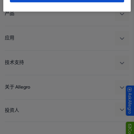
产品
感应
调节
应用
驱动器
汽车
工业
技术支持
消费品
设计和开发
Technologies
封装
关于 Allegro
AskAllegro
质量标准和环境认证
我们的公司
软件门户
人才招聘
投资人
企业责任
Growth and Inclusion