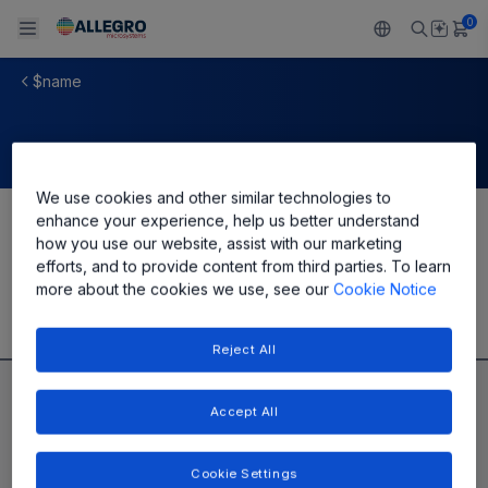
0
$name
Back To Main Menu
Back To Main Menu
Back To Main Menu
Back To Main Menu
Back To Main Menu
产品
应用
技术支持
技术资源
关于 ALLEGRO
We use cookies and other similar technologies to
设计和开发
Resource Center
感应
汽车
我们的公司
enhance your experience, help us better understand
Share
how you use our website, assist with our marketing
封装
efforts, and to provide content from third parties. To learn
调节
工业
人才招聘
more about the cookies we use, see our
Cookie Notice
质量标准和环境认证
驱动器
消费品
企业责任
Reject All
软件门户
Technologies
Growth and Inclusion
Accept All
联系我们
Cookie Settings