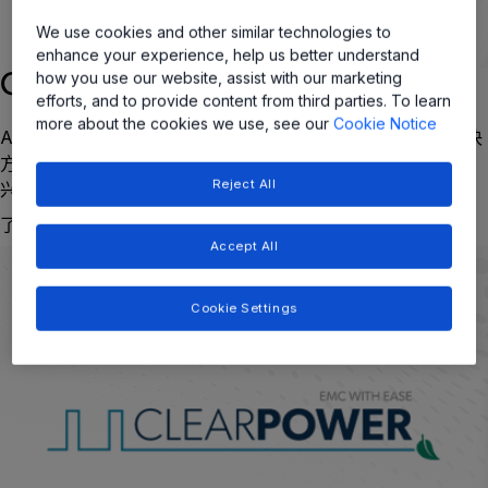
We use cookies and other similar technologies to
enhance your experience, help us better understand
how you use our website, assist with our marketing
ClearPower LED 驱动器模块
efforts, and to provide content from third parties. To learn
more about the cookies we use, see our
Cookie Notice
Allegro’ 的 ClearPower LED 驱动器模块是一种高度集成的解决
方案，具有出色的 EMI 性能和热工性能，可应对各种各样的新
Reject All
兴应用场景。
了解更多
Accept All
Cookie Settings