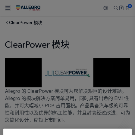
0
ClearPower 模块
Back To Main Menu
Back To Main Menu
Back To Main Menu
Back To Main Menu
Back To Main Menu
ClearPower 模块
产品
应用
技术支持
技术资源
关于 ALLEGRO
设计和开发
Resource Center
感应
汽车
我们的公司
封装
调节
工业
人才招聘
质量标准和环境认证
驱动器
消费品
企业责任
Allegro 的 ClearPower 模块可为您解决艰巨的设计难题。
Allegro 的模块解决方案简单易用，同时具有出色的 EMI 性
软件门户
Technologies
Growth and Inclusion
能，并可大幅减小 PCB 占用面积。产品具备汽车级的可靠
性和耐用性以及优异的热工性能，并且封装经过改进，可为
联系我们
您简化设计，缩短上市时间。