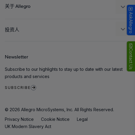
封装
关于 Allegro
AskAllegro
质量标准和环境认证
我们的公司
软件门户
人才招聘
投资人
企业责任
Growth and Inclusion
Contact Us
Newsletter
联系我们
Subscribe to our highlights to stay up to date with our latest
products and services
SUBSCRIBE
© 2026 Allegro MicroSystems, Inc. All Rights Reserved.
Privacy Notice
Cookie Notice
Legal
UK Modern Slavery Act