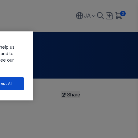
0
JA
help us
 and to
see our
ept All
Share