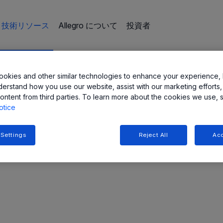
技術リソース
Allegro について
投資者
okies and other similar technologies to enhance your experience, 
derstand how you use our website, assist with our marketing efforts,
ontent from third parties. To learn more about the cookies we use, 
otice
 Settings
Reject All
Acc