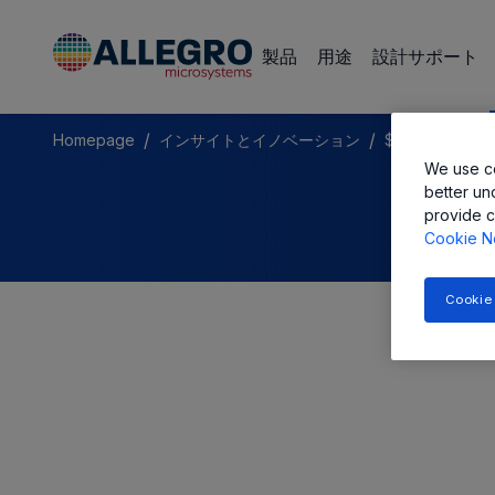
製品
用途
設計サポート
/
/
Homepage
インサイトとイノベーション
$name
We use co
better un
provide c
Cookie N
Cookie