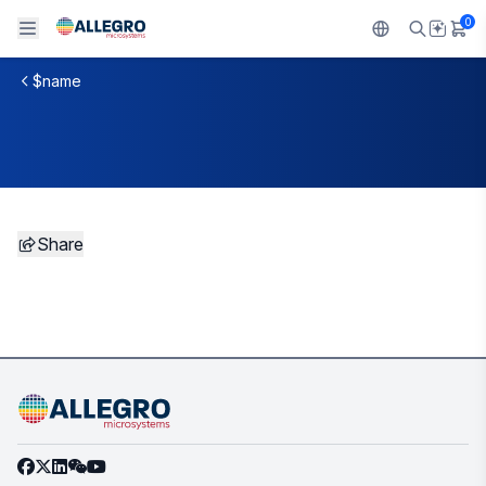
0
$name
Back To Main Menu
Back To Main Menu
Back To Main Menu
Back To Main Menu
Back To Main Menu
製品
用途
設計サポート
技術リソース
ALLEGRO について
設計と開発
Resource Center
センサー
自動車
私たちの会社
Share
パッケージング
レギュレート
工業
キャリア
品質基準および環境保証について
ドライブ
コンシューマー
企業責任
ソフトウェア ポータル
Technologies
Growth and Inclusion
お問い合わせ先