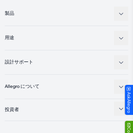
製品
センサー
レギュレート
用途
ドライブ
自動車
工業
設計サポート
コンシューマー
設計と開発
Technologies
パッケージング
Allegro について
AskAllegro
品質基準および環境保証について
私たちの会社
ソフトウェア ポータル
キャリア
投資者
企業責任
Growth and Inclusion