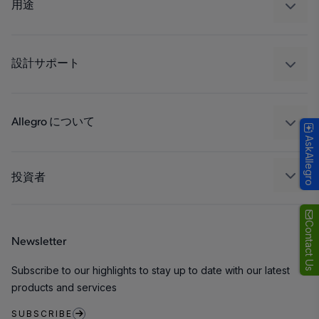
レギュレート
用途
ドライブ
自動車
工業
設計サポート
コンシューマー
設計と開発
Technologies
パッケージング
Allegro について
AskAllegro
品質基準および環境保証について
私たちの会社
ソフトウェア ポータル
キャリア
投資者
企業責任
Growth and Inclusion
Contact Us
Newsletter
お問い合わせ先
Subscribe to our highlights to stay up to date with our latest
products and services
SUBSCRIBE