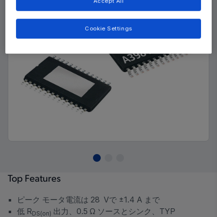
Accept All
Cookie Settings
Top Features
ピーク モータ電流は 28 Vで ±1.4 A まで
低 R
出力、0.5 Ω ソースとシンク、TYP
DS(on)