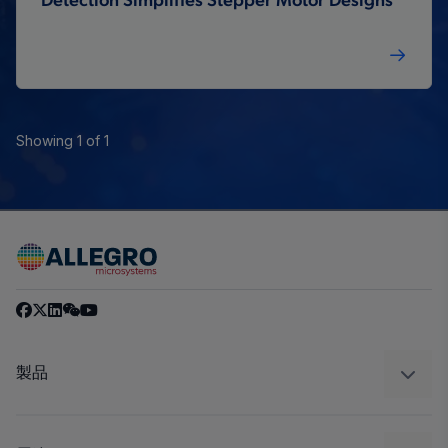
Detection Simplifies Stepper Motor Designs
Showing 1 of 1
製品
センサー