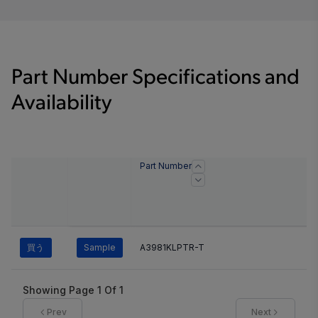
Part Number Specifications and
Availability
Part Number
買う
Sample
A3981KLPTR-T
Showing Page
1
Of
1
Prev
Next