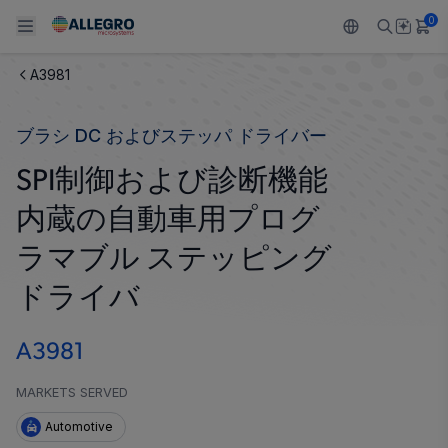
0
A3981
Back To Main Menu
Back To Main Menu
Back To Main Menu
Back To Main Menu
Back To Main Menu
ブラシ DC およびステッパ ドライバー
製品
用途
設計サポート
技術リソース
ALLEGRO について
SPI制御および診断機能
設計と開発
Resource Center
センサー
自動車
私たちの会社
内蔵の自動車用プログ
パッケージング
レギュレート
工業
キャリア
ラマブル ステッピング
品質基準および環境保証について
ドライバ
ドライブ
コンシューマー
企業責任
ソフトウェア ポータル
Technologies
Growth and Inclusion
A3981
お問い合わせ先
MARKETS SERVED
Automotive