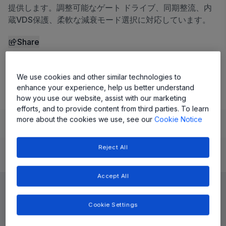
提供します。調整可能なゲート ドライブ、同期整流、内
蔵VDS保護、柔軟な減衰モード選択に対応しています。
Share
A4956 データシート
We use cookies and other similar technologies to
enhance your experience, help us better understand
how you use our website, assist with our marketing
efforts, and to provide content from third parties. To learn
more about the cookies we use, see our
Cookie Notice
Learn
Evaluate and Design
Documentation and Resources
Reject All
Product Details
Accept All
Cookie Settings