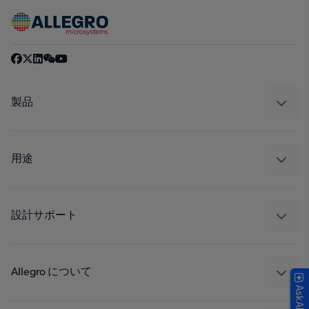
製品
センサー
レギュレート
用途
ドライブ
自動車
工業
設計サポート
コンシューマー
設計と開発
Technologies
パッケージング
Allegro について
品質基準および環境保証について
私たちの会社