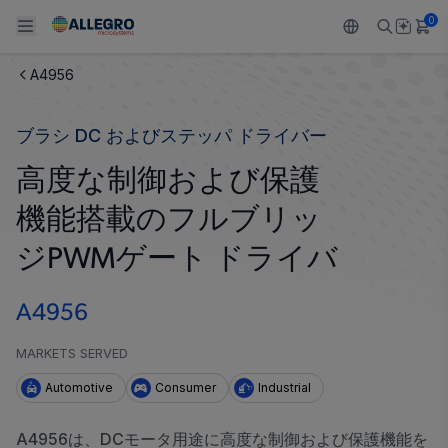
0
A4956
Back To Main Menu
Back To Main Menu
Back To Main Menu
Back To Main Menu
Back To Main Menu
ブラシ DC およびステッパ ドライバー
製品
用途
設計サポート
技術リソース
ALLEGRO について
高度な制御および保護
設計と開発
Resource Center
センサー
自動車
私たちの会社
機能搭載のフルブリッ
パッケージング
レギュレート
工業
キャリア
ジPWMゲート ドライバ
品質基準および環境保証について
ドライブ
コンシューマー
企業責任
A4956
ソフトウェア ポータル
Technologies
Growth and Inclusion
MARKETS SERVED
Automotive
Consumer
Industrial
お問い合わせ先
A4956は、DCモータ用途に高度な制御および保護機能を