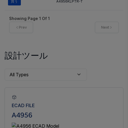
買う
A4956KLPTR-T
Showing Page
1
Of
1
Prev
Next
設計ツール
ECAD FILE
A4956