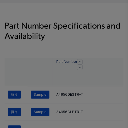
Part Number Specifications and
Availability
Part Number
買う
Sample
A4956GESTR-T
買う
Sample
A4956GLPTR-T