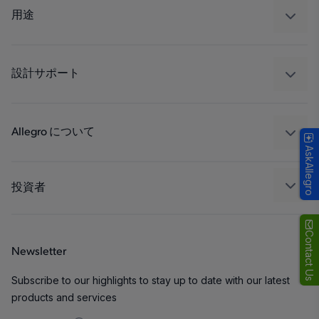
レギュレート
用途
ドライブ
自動車
工業
設計サポート
コンシューマー
設計と開発
Technologies
パッケージング
Allegro について
AskAllegro
品質基準および環境保証について
私たちの会社
ソフトウェア ポータル
キャリア
投資者
企業責任
Growth and Inclusion
Contact Us
Newsletter
お問い合わせ先
Subscribe to our highlights to stay up to date with our latest
products and services