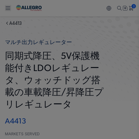
0
A4413
Back To Main Menu
Back To Main Menu
Back To Main Menu
Back To Main Menu
Back To Main Menu
マルチ出力レギュレーター
製品
用途
設計サポート
技術リソース
ALLEGRO について
同期式降圧、5V保護機
設計と開発
Resource Center
センサー
自動車
私たちの会社
能付きLDOレギュレー
パッケージング
レギュレート
工業
キャリア
タ、ウォッチドッグ搭
品質基準および環境保証について
載の車載降圧/昇降圧プ
ドライブ
コンシューマー
企業責任
リレギュレータ
ソフトウェア ポータル
Technologies
Growth and Inclusion
A4413
お問い合わせ先
MARKETS SERVED