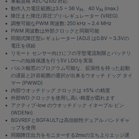
車載規格 AEC-Q100 対応
動作入力電圧範囲は3.5 ~ 36 V
、40 V
(max.)
IN
IN
降圧また降圧/昇圧プリ-レギュレーター (VREG)
調整可能なPWM 周波数: 250 kHz ~ 2.4 MHz
PWM 周波数は外部クロックと同期可能
同期式降圧型レギュレーター (ADJ) は0.8V ~ 3.3Vの
電圧を供給
リモート センサー向けにフの字型電流制限とバッテリ
ーへの短絡保護を行う5V LDOを実装
パルス幅窓のプログラム可能な、拡張性を持った起動
の遅延と許容範囲の選択が出来るウオッチ ドッグ タイ
マー (PWWD)
内部ウオッチドッグ クロックは ±5% の精度
外部WD クロックを使用し高い精度が図れます
アクティブ-low のウオッチドック イネーブル ピン
(WDENn)
BGVREFとBGFAULTは高信頼性デュアル バンドギャ
ップを使用
同期降圧出力をモニターする2msの立ち上りエッジ遅