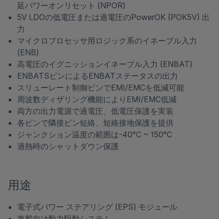
延パワーオンリセット (NPOR)
5V LDOの低電圧または過電圧のPowerOK (POK5V) 出
力
マイクロプロセッサ用ロジック系のイネーブル入力
(ENB)
高電圧のイグニッションイネーブル入力 (ENBAT)
ENBATSピンによるENBATステータスの出力
スリューレート制御ピンでEMI/EMCを低減可能
周波数ディザリング機能によりEMI/EMC低減
両方の出力電源で過電圧、低電圧保護を実装
各ピンで隣接ピン短絡、短絡接地保護を提供
ジャンクション温度の範囲は-40°C ~ 150°C
過熱時のシャットダウン保護
用途
電子式パワー ステアリング (EPS) モジュール
車載向け動力駆動システム