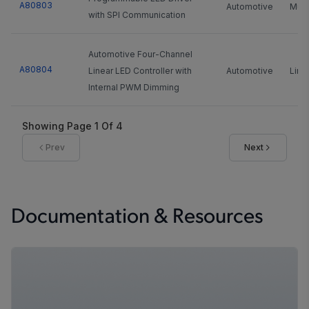
A80803
Automotive
Mult
with SPI Communication
Automotive Four-Channel
A80804
Linear LED Controller with
Automotive
Line
Internal PWM Dimming
Showing Page
1
Of
4
Prev
Next
Documentation & Resources