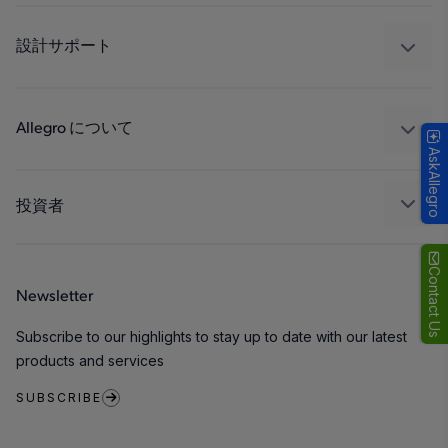
自動車
工業
設計サポート
コンシューマー
設計と開発
Technologies
パッケージング
Allegro について
AskAllegro
品質基準および環境保証について
私たちの会社
ソフトウェア ポータル
キャリア
投資者
企業責任
Growth and Inclusion
Contact Us
Newsletter
お問い合わせ先
Subscribe to our highlights to stay up to date with our latest
products and services
SUBSCRIBE