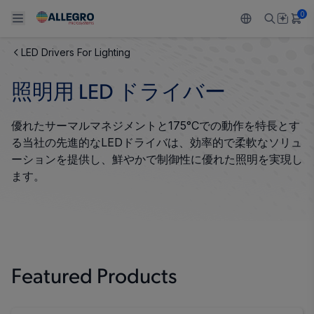
0
LED Drivers For Lighting
Back To Main Menu
Back To Main Menu
Back To Main Menu
Back To Main Menu
Back To Main Menu
照明用 LED ドライバー
製品
用途
設計サポート
技術リソース
ALLEGRO について
優れたサーマルマネジメントと175°Cでの動作を特長とす
設計と開発
Resource Center
センサー
自動車
私たちの会社
る当社の先進的なLEDドライバは、効率的で柔軟なソリュ
ーションを提供し、鮮やかで制御性に優れた照明を実現し
パッケージング
レギュレート
工業
キャリア
ます。
品質基準および環境保証について
ドライブ
コンシューマー
企業責任
ソフトウェア ポータル
Technologies
Growth and Inclusion
Featured Products
お問い合わせ先