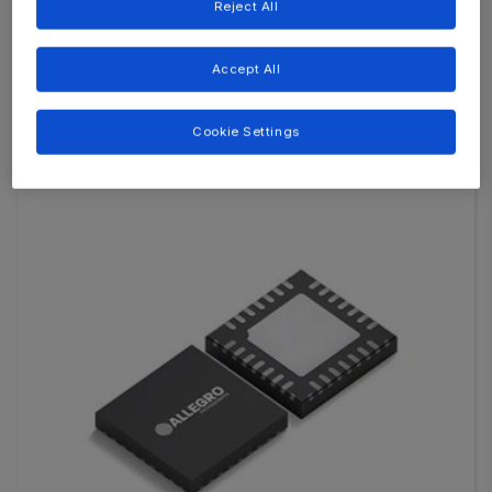
Reject All
Multi-Topology LED Driver with PWM Dimming
and Seamless High/Low Intensity Modes
Accept All
Cookie Settings