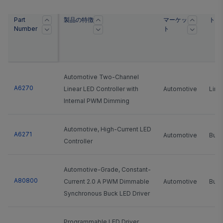
Part
製品の特徴
マーケッ
トポ
Number
ト
Automotive Two-Channel
A6270
Linear LED Controller with
Automotive
Line
Internal PWM Dimming
Automotive, High-Current LED
A6271
Automotive
Buck
Controller
Automotive-Grade, Constant-
A80800
Current 2.0 A PWM Dimmable
Automotive
Buc
Synchronous Buck LED Driver
Programmable LED Driver