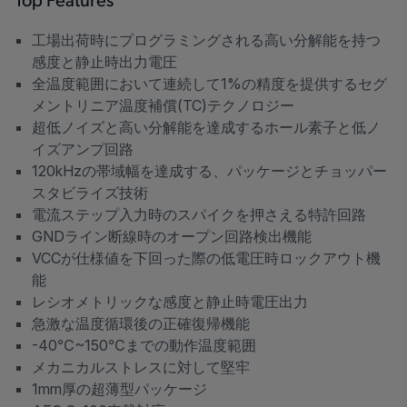
Top Features
工場出荷時にプログラミングされる高い分解能を持つ
感度と静止時出力電圧
全温度範囲において連続して1%の精度を提供するセグ
メントリニア温度補償(TC)テクノロジー
超低ノイズと高い分解能を達成するホール素子と低ノ
イズアンプ回路
120kHzの帯域幅を達成する、パッケージとチョッパー
スタビライズ技術
電流ステップ入力時のスパイクを押さえる特許回路
GNDライン断線時のオープン回路検出機能
VCCが仕様値を下回った際の低電圧時ロックアウト機
能
レシオメトリックな感度と静止時電圧出力
急激な温度循環後の正確復帰機能
-40℃~150℃までの動作温度範囲
メカニカルストレスに対して堅牢
1mm厚の超薄型パッケージ