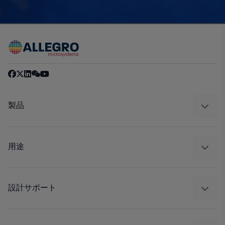
製品
センサー
レギュレート
用途
ドライブ
自動車
工業
設計サポート
コンシューマー
設計と開発
Technologies