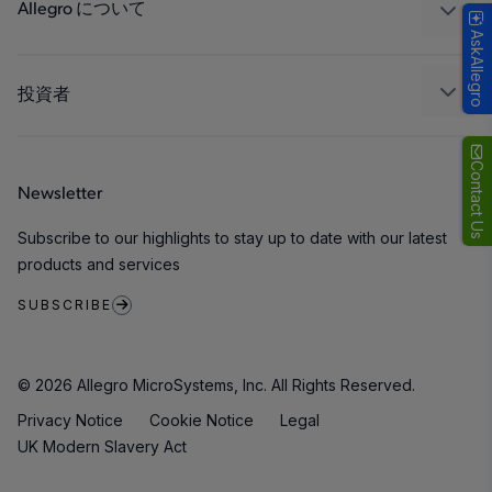
パッケージング
Allegro について
AskAllegro
品質基準および環境保証について
私たちの会社
ソフトウェア ポータル
キャリア
投資者
企業責任
Growth and Inclusion
Contact Us
Newsletter
お問い合わせ先
Subscribe to our highlights to stay up to date with our latest
products and services
SUBSCRIBE
© 2026 Allegro MicroSystems, Inc. All Rights Reserved.
Privacy Notice
Cookie Notice
Legal
UK Modern Slavery Act