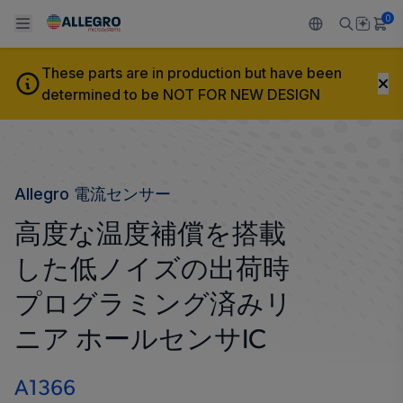
0
A1366
These parts are in production but have been
Back To Main Menu
Back To Main Menu
Back To Main Menu
Back To Main Menu
Back To Main Menu
determined to be NOT FOR NEW DESIGN
製品
用途
設計サポート
技術リソース
ALLEGRO について
設計と開発
Resource Center
センサー
自動車
私たちの会社
Allegro 電流センサー
パッケージング
レギュレート
工業
キャリア
高度な温度補償を搭載
品質基準および環境保証について
した低ノイズの出荷時
ドライブ
コンシューマー
企業責任
プログラミング済みリ
ソフトウェア ポータル
Technologies
Growth and Inclusion
ニア ホールセンサIC
お問い合わせ先
A1366