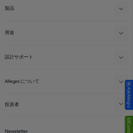
製品
センサー
レギュレート
用途
ドライブ
自動車
工業
設計サポート
コンシューマー
設計と開発
Technologies
パッケージング
Allegro について
AskAllegro
品質基準および環境保証について
私たちの会社
ソフトウェア ポータル
キャリア
投資者
企業責任
Growth and Inclusion
Newsletter