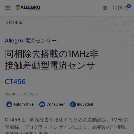
0
CT456
Back To Main Menu
Back To Main Menu
Back To Main Menu
Back To Main Menu
Back To Main Menu
Allegro 電流センサー
製品
用途
設計サポート
技術リソース
ALLEGRO について
同相除去搭載の1MHz非
設計と開発
Resource Center
センサー
自動車
私たちの会社
接触差動型電流センサ
パッケージング
レギュレート
工業
キャリア
CT456
品質基準および環境保証について
ドライブ
コンシューマー
企業責任
MARKETS SERVED
ソフトウェア ポータル
Technologies
Growth and Inclusion
Automotive
Consumer
Industrial
お問い合わせ先
CT456は、同相除去を強化するための差動測定、1MHzの
帯域幅、プログラマブル ゲインにより、高精度の非接触