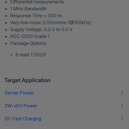
Differential measurements
1 MHz Bandwidth
Response Time < 300 ns
Very low noise: 0.92mVrms (@100kHz)
Supply Voltage: 3.3 V to 5.0 V
AEC-Q100 Grade 1
Package Options:
8-lead TSSOP
Target Application
Server Power
2W-xEV Power
DC Fast Charging