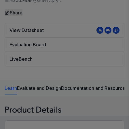
電流検出機能を提供します。
Share
View Datasheet
Evaluation Board
LiveBench
Learn
Evaluate and Design
Documentation and Resources
Product Details