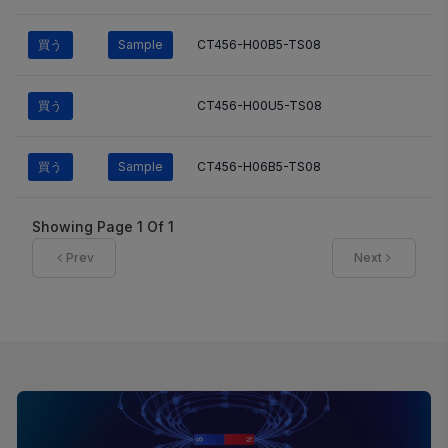
買う
Sample
CT456-H00B5-TS08
買う
CT456-H00U5-TS08
買う
Sample
CT456-H06B5-TS08
Showing Page
1
Of
1
Prev
Next