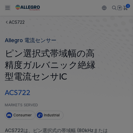
0
ACS722
Back To Main Menu
Back To Main Menu
Back To Main Menu
Back To Main Menu
Back To Main Menu
Allegro 電流センサー
製品
用途
設計サポート
技術リソース
ALLEGRO について
ピン選択式帯域幅の高
設計と開発
Resource Center
センサー
自動車
私たちの会社
精度ガルバニック絶縁
パッケージング
レギュレート
工業
キャリア
型電流センサIC
品質基準および環境保証について
ドライブ
コンシューマー
企業責任
ACS722
ソフトウェア ポータル
Technologies
Growth and Inclusion
MARKETS SERVED
Consumer
Industrial
お問い合わせ先
ACS722は、ピン選択式の帯域幅 (80kHzまたは