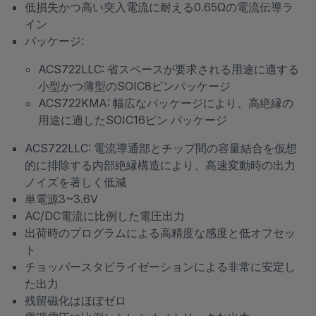
低損失かつ高い突入電流に耐える0.65Ωの電流伝導ラ
イン
パッケージ:
ACS722LLC: 省スペースが要求される用途に適する
小型かつ薄型のSOIC8ピンパッケージ
ACS722KMA: 幅広なパッケージにより、高絶縁の
用途に適したSOIC16ピン パッケージ
ACS722LLC: 電流導通部とチップ間の容量結合を仮想
的に排除する内部絶縁構造により、高速変動時の出力
ノイズを著しく低減
単電源3~3.6V
AC/DC電流に比例した電圧出力
出荷時のプログラムによる高精度な感度と低オフセッ
ト
チョッパースタビライゼーションによる非常に安定し
た出力
残留磁化はほぼゼロ