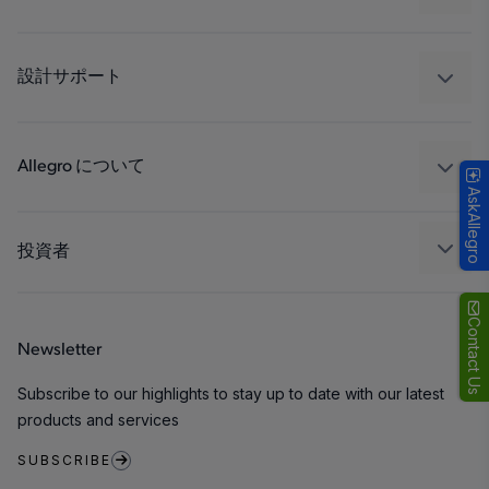
ドライブ
自動車
工業
設計サポート
コンシューマー
設計と開発
Technologies
パッケージング
Allegro について
AskAllegro
品質基準および環境保証について
私たちの会社
ソフトウェア ポータル
キャリア
投資者
企業責任
Growth and Inclusion
Contact Us
Newsletter
お問い合わせ先
Subscribe to our highlights to stay up to date with our latest
products and services
SUBSCRIBE