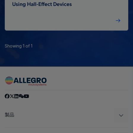
Using Hall-Effect Devices
Showing 1 of 1
製品
センサー