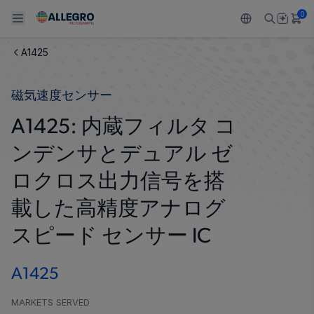
0
A1425
Back To Main Menu
Back To Main Menu
Back To Main Menu
Back To Main Menu
Back To Main Menu
磁気速度センサー
製品
用途
設計サポート
技術リソース
ALLEGRO について
A1425: 内蔵フィルタ コ
設計と開発
Resource Center
センサー
自動車
私たちの会社
ンデンサとデュアル ゼ
パッケージング
レギュレート
工業
キャリア
ロクロス出力信号を搭
品質基準および環境保証について
載した高精度アナログ
ドライブ
コンシューマー
企業責任
スピード センサー IC
ソフトウェア ポータル
Technologies
Growth and Inclusion
A1425
お問い合わせ先
MARKETS SERVED