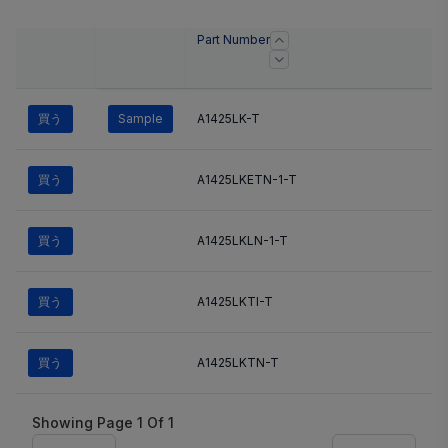
Part Number
買う
Sample
A1425LK-T
買う
A1425LKETN-1-T
買う
A1425LKLN-1-T
買う
A1425LKTI-T
買う
A1425LKTN-T
Showing Page
1
Of
1