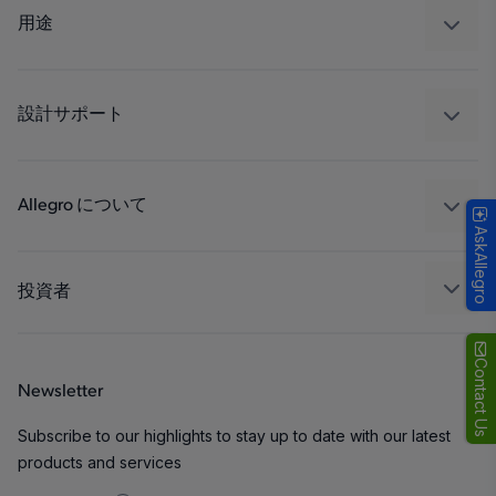
レギュレート
用途
ドライブ
自動車
工業
設計サポート
コンシューマー
設計と開発
Technologies
パッケージング
Allegro について
AskAllegro
品質基準および環境保証について
私たちの会社
ソフトウェア ポータル
キャリア
投資者
企業責任
Growth and Inclusion
Contact Us
Newsletter
お問い合わせ先
Subscribe to our highlights to stay up to date with our latest
products and services