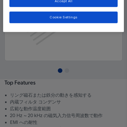
Accept All
Cookie Settings
Top Features
リング磁石または鉄分の動きを感知する
内蔵フィルタ コンデンサ
広範な動作温度範囲
20 Hz ~ 20 kHz の磁気入力信号周波数で動作
EMI への耐性