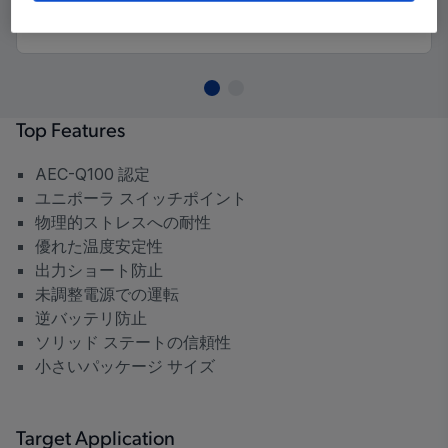
Top Features
AEC-Q100 認定
ユニポーラ スイッチポイント
物理的ストレスへの耐性
優れた温度安定性
出力ショート防止
未調整電源での運転
逆バッテリ防止
ソリッド ステートの信頼性
小さいパッケージ サイズ
Target Application