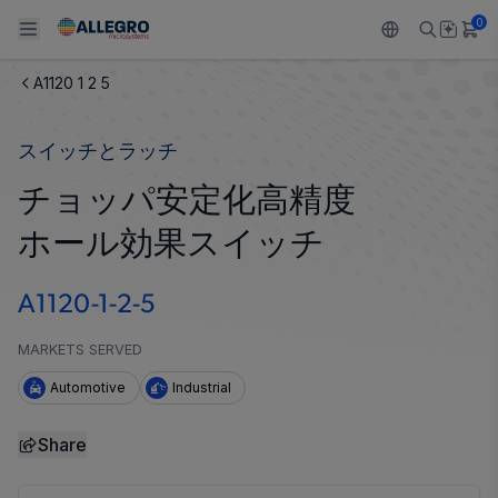
0
A1120 1 2 5
Back To Main Menu
Back To Main Menu
Back To Main Menu
Back To Main Menu
Back To Main Menu
スイッチとラッチ
製品
用途
設計サポート
技術リソース
ALLEGRO について
チョッパ安定化高精度
設計と開発
Resource Center
センサー
自動車
私たちの会社
ホール効果スイッチ
パッケージング
レギュレート
工業
キャリア
A1120-1-2-5
品質基準および環境保証について
ドライブ
コンシューマー
企業責任
MARKETS SERVED
ソフトウェア ポータル
Technologies
Growth and Inclusion
Automotive
Industrial
お問い合わせ先
Share