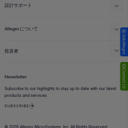
工業
設計サポート
コンシューマー
設計と開発
Technologies
パッケージング
Allegro について
AskAllegro
品質基準および環境保証について
私たちの会社
ソフトウェア ポータル
キャリア
投資者
企業責任
Growth and Inclusion
Contact Us
Newsletter
お問い合わせ先
Subscribe to our highlights to stay up to date with our latest
products and services
SUBSCRIBE
© 2026 Allegro MicroSystems, Inc. All Rights Reserved.