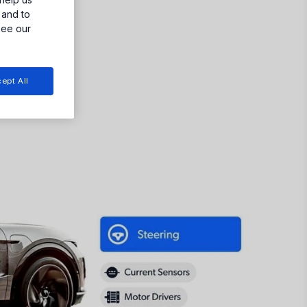
 and to
see our
ept All