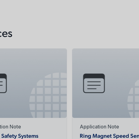
ces
tion Note
Application Note
 Safety Systems
Ring Magnet Speed Sen