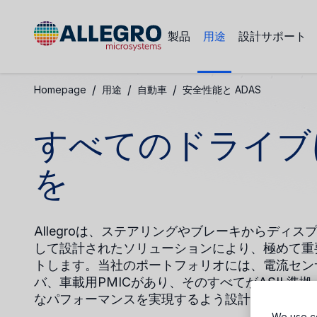
製品
用途
設計サポート
/
/
/
Homepage
用途
自動車
安全性能と ADAS
すべてのドライブ
を
Allegroは、ステアリングやブレーキからデ
して設計されたソリューションにより、極めて重
トします。当社のポートフォリオには、電流セン
バ、車載用PMICがあり、そのすべてがASIL
なパフォーマンスを実現するよう設計されていま
We use co