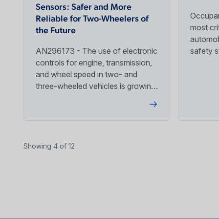
Sensors: Safer and More
Occupan
Reliable for Two-Wheelers of
most cri
the Future
automobi
AN296173 - The use of electronic
safety 
controls for engine, transmission,
become 
and wheel speed in two- and
order to 
three-wheeled vehicles is growing,
prevent,
particularly in developing nations.
of an ac
This trend is largely driven by
mandates to improve air quality,
fuel efficiency, and vehicle safety
worldwide.
Showing 4 of 12