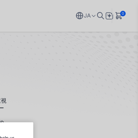
0
JA
重視
ー
的
help us