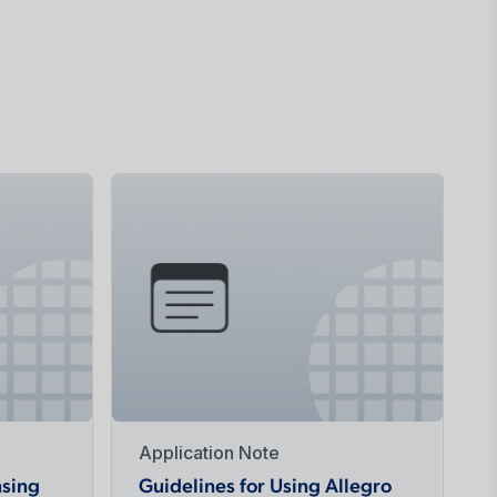
Application Note
sing
Guidelines for Using Allegro