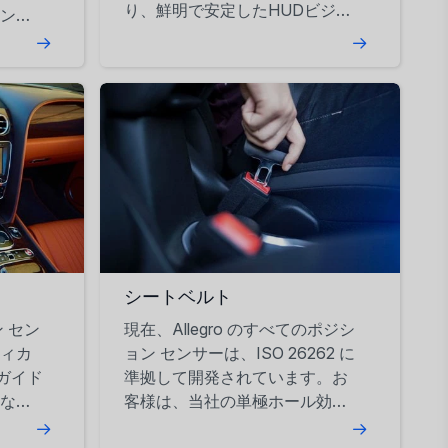
り、鮮明で安定したHUDビジュ
ング
アルを実現します。
シートベルト
 セン
現在、Allegro のすべてのポジシ
ィカ
ョン センサーは、ISO 26262 に
 ガイド
準拠して開発されています。お
な独
客様は、当社の単極ホール効果
大手
スイッチがシートベルト用途で