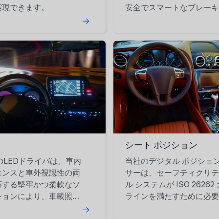
実現できます。
安全でスマートなブレーキ
を可能にします。
シート ポジション
roのLEDドライバは、車内
当社のデジタル ポジション
エンスと車外視認性の両
サーは、セーフティクリテ
応する堅牢かつ柔軟なソ
ル システムが ISO 26262
ションにより、車載照明
ラインを満たすために必要
簡素化します。
自の機能を提供します。 