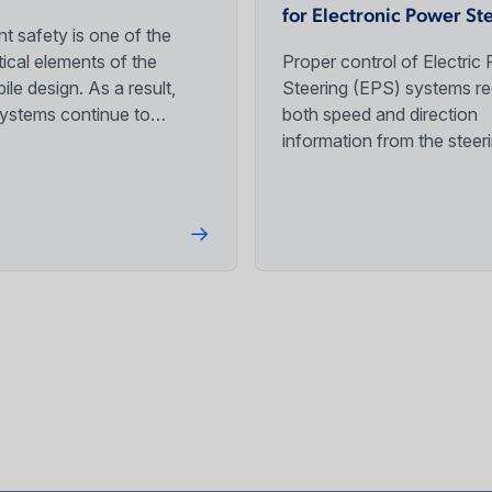
for Electronic Power St
t safety is one of the
tical elements of the
Proper control of Electric
le design. As a result,
Steering (EPS) systems re
systems continue to
both speed and direction
more sophisticated in
information from the steeri
limit, and ultimately
shaft. This control will typi
 personal injury in the case
come from both high-resol
cident.
speed information and fair
coarse position informatio