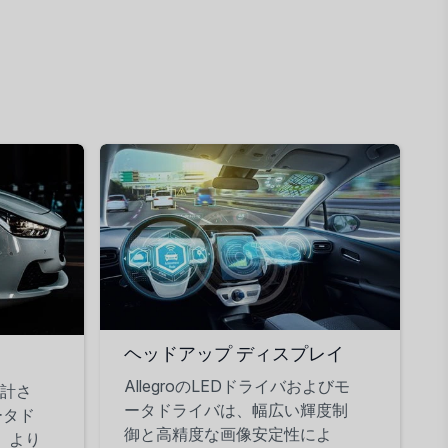
ヘッドアップ ディスプレイ
AllegroのLEDドライバおよびモ
計さ
ータドライバは、幅広い輝度制
ータド
御と高精度な画像安定性によ
、より