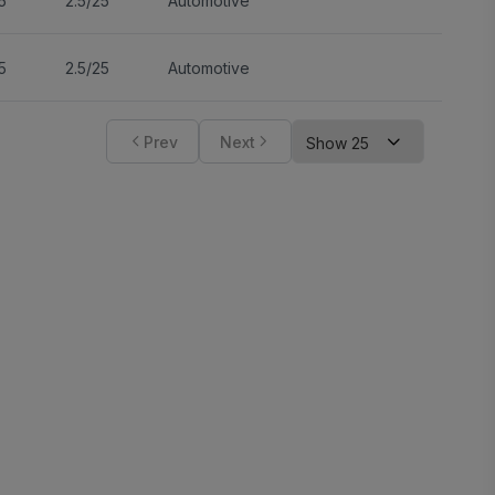
5
2.5/25
Automotive
5
2.5/25
Automotive
Prev
Next