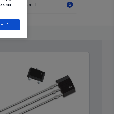
View Datasheet
see our
ept All