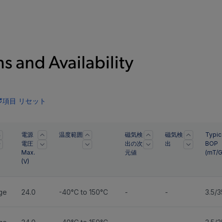
s and Availability
項目 リセット
電源
温度範囲
磁気検
磁気検
Typic
電圧
出の次
出
BOP
Max.
元値
(mT/G
(
V
)
ge
24.0
-40°C to 150°C
-
-
3.5/3