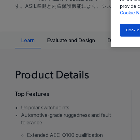
す。ASIL準拠と内蔵保護機能により、システムの堅牢
provide c
Cookie N
Cookie
Learn
Evaluate and Design
Documentatio
Product Details
Top Features
Unipolar switchpoints
Automotive-grade ruggedness and fault
tolerance
Extended AEC-Q100 qualification