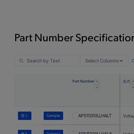
Part Number Specification
Select Columns
Part Number
出力
APS11200LLHALT
買う
Sample
Volta
APS11200LLHALX
買う
Sample