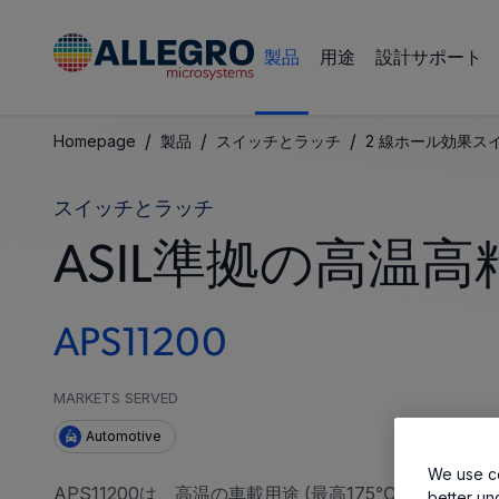
製品
用途
設計サポート
/
/
/
Homepage
製品
スイッチとラッチ
2 線ホール効果ス
スイッチとラッチ
ASIL準拠の高温
APS11200
MARKETS SERVED
Automotive
We use co
APS11200は、高温の車載用途 (最高175℃のジャ
better un