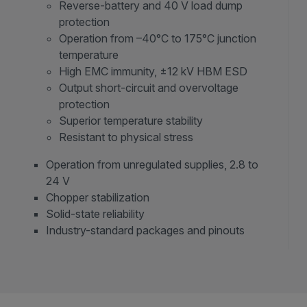
Reverse-battery and 40 V load dump
protection
Operation from –40°C to 175°C junction
temperature
High EMC immunity, ±12 kV HBM ESD
Output short-circuit and overvoltage
protection
Superior temperature stability
Resistant to physical stress
Operation from unregulated supplies, 2.8 to
24 V
Chopper stabilization
Solid-state reliability
Industry-standard packages and pinouts