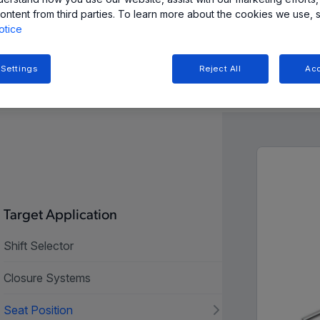
性を高めています。
ontent from third parties. To learn more about the cookies we use, 
otice
 Settings
Reject All
Acc
n and Resources
Target Application
Shift Selector
Closure Systems
Seat Position