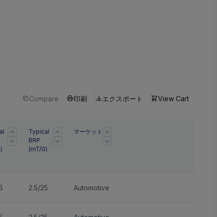
Compare
印刷
エクスポート
View Cart
al
Typical
マーケット
BRP
)
(mT/G)
5
2.5/25
Automotive