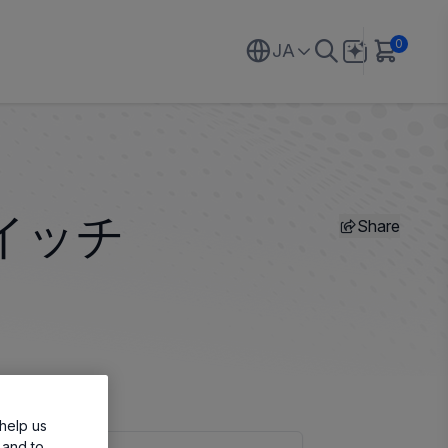
0
JA
Share
イッチ
help us
 and to