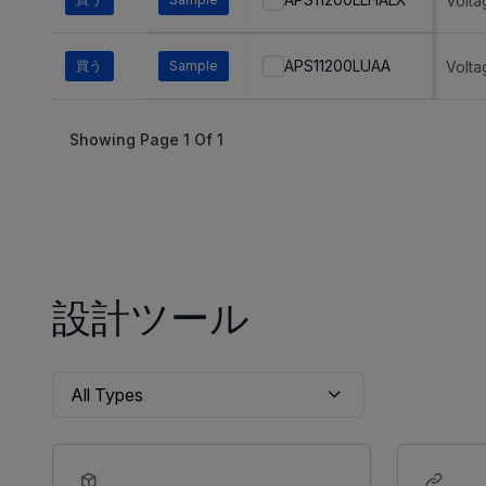
Volta
APS11200LUAA
買う
Sample
Volta
Showing Page
1
Of
1
設計ツール