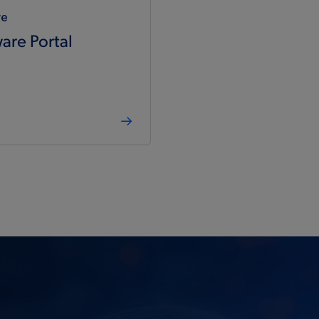
re
are Portal