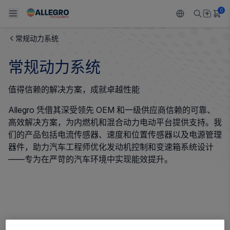
0
常规动力系统
Back To Main Menu
Back To Main Menu
Back To Main Menu
Back To Main Menu
Back To Main Menu
常规动力系统
产品
应用
技术支持
技术资源
关于 ALLEGRO
值得信赖的解决方案，成就卓越性能
设计和开发
Resource Center
感应
汽车
我们的公司
Allegro 凭借其深受领先 OEM 和一级供应商信赖的可靠、
高效解决方案，为内燃机和混合动力电动平台提供支持。我
封装
调节
工业
人才招聘
们的产品包括电流传感器、速度和位置传感器以及电源管理
器件，助力汽车工程师优化发动机控制和变速箱系统设计
质量标准和环境认证
驱动器
消费品
企业责任
——专为在严苛的汽车环境中实现能效提升。
软件门户
Technologies
Growth and Inclusion
联系我们