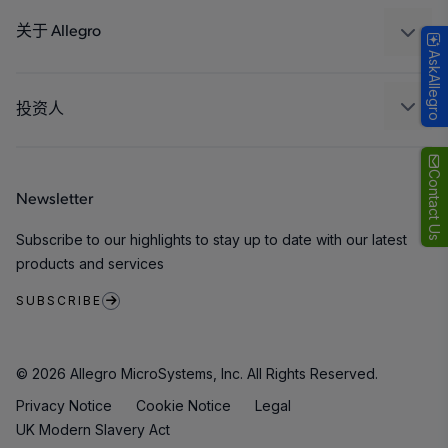
Technologies
封装
关于 Allegro
AskAllegro
质量标准和环境认证
我们的公司
软件门户
人才招聘
投资人
企业责任
Growth and Inclusion
Contact Us
Newsletter
联系我们
Subscribe to our highlights to stay up to date with our latest
products and services
SUBSCRIBE
© 2026 Allegro MicroSystems, Inc. All Rights Reserved.
Privacy Notice
Cookie Notice
Legal
UK Modern Slavery Act