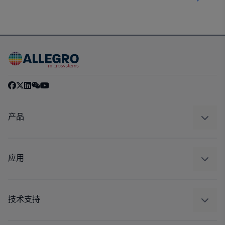
产品
感应
调节
应用
驱动器
汽车
工业
技术支持
消费品
设计和开发