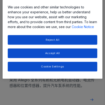
应用
We use cookies and other similar technologies to
enhance your experience, help us better understand
how you use our website, assist with our marketing
efforts, and to provide content from third parties. To learn
more about the cookies we use, see our
Cookie Notice
Reject All
Accept All
Cookie Settings
泵系统
采用 Allegro 全系列有刷和无刷电机驱动器、电流传
感器和位置传感器，提升汽车泵系统的性能。