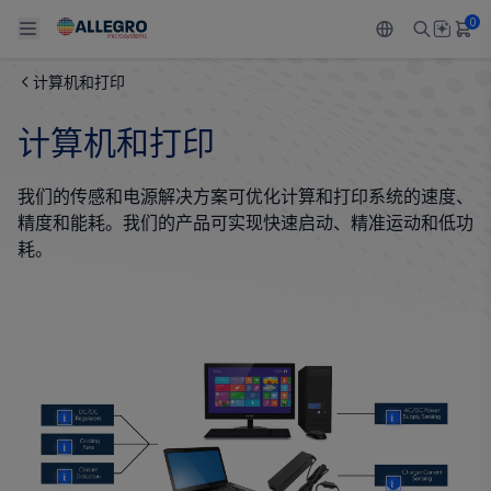
0
计算机和打印
Back To Main Menu
Back To Main Menu
Back To Main Menu
Back To Main Menu
Back To Main Menu
计算机和打印
产品
应用
技术支持
技术资源
关于 ALLEGRO
我们的传感和电源解决方案可优化计算和打印系统的速度、
设计和开发
Resource Center
感应
汽车
我们的公司
精度和能耗。我们的产品可实现快速启动、精准运动和低功
耗。
封装
调节
工业
人才招聘
质量标准和环境认证
驱动器
消费品
企业责任
软件门户
Technologies
Growth and Inclusion
More
More
联系我们
More
More
More