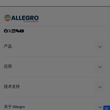
产品
感应
调节
应用
驱动器
汽车
工业
技术支持
消费品
设计和开发
Technologies
封装
关于 Allegro