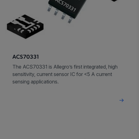
ACS70331
The ACS70331 is Allegro’s first integrated, high
sensitivity, current sensor IC for <5 A current
sensing applications.