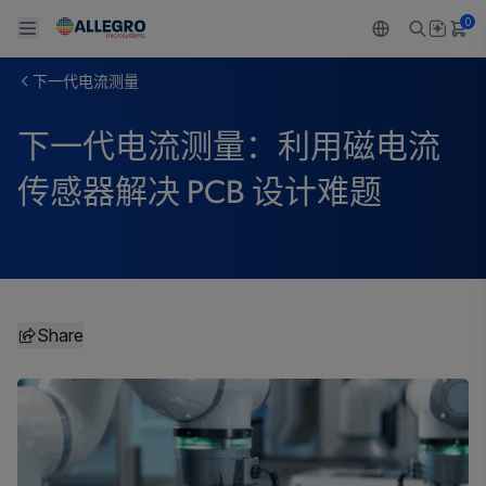
0
下一代电流测量
Back To Main Menu
Back To Main Menu
Back To Main Menu
Back To Main Menu
Back To Main Menu
下一代电流测量：利用磁电流
产品
应用
技术支持
技术资源
关于 ALLEGRO
传感器解决 PCB 设计难题
设计和开发
Resource Center
感应
汽车
我们的公司
封装
调节
工业
人才招聘
质量标准和环境认证
驱动器
消费品
企业责任
Share
软件门户
Technologies
Growth and Inclusion
联系我们