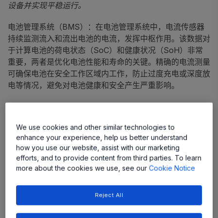
设备并实现平稳运行。
电池管理系统（BMS）：在电池管理系统中，电流传感器
持续监测流入和流出电池的电流，发挥中枢作用。该数据对
于计算电池的荷电状态（SoC）和健康状况（SoH）非常
重要，两者是优化电池性能和寿命的关键。精确的电流测量
可确保电池在安全工作区域内工作，防止过度充电或深度放
电等情况，避免对电池健康和安全产生严重影响。
功率变流器：电流传感器是功率变流器的重要组件，该变流
器可将电能从一种形式有效地转换为另一种形式（例如，交
We use cookies and other similar technologies to
流变直流、直流变交流，或改变电压电平）。电流传感器能
enhance your experience, help us better understand
够精确控制功率转变过程，通过最佳开关时间最大限度地减
how you use our website, assist with our marketing
少能量损失，并提高输出功率质量。
efforts, and to provide content from third parties. To learn
more about the cookies we use, see our
Cookie Notice
这些电力电子解决方案中的电流测量不仅提高系统的整体效
率，还能增强依赖这些转换器的设备的可靠性和安全性，例
Reject All
如可再生能源系统、消费电子和工业机械。对于某些行业来
说，电流测量极其重要，例如：