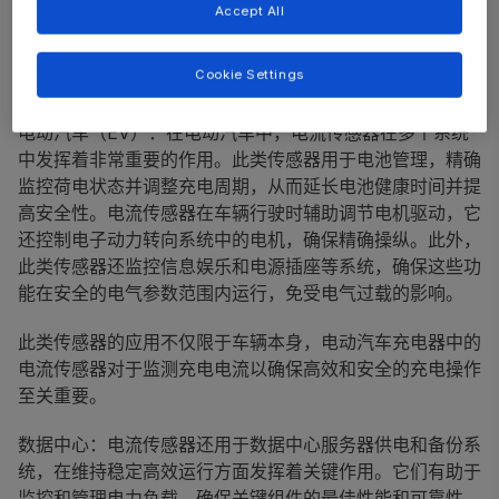
Accept All
清洁能源：在太阳能电池板和风力涡轮机等系统中，精确的
电流传感器有助于管理瞬时功率输出，这对于使生产与需求
Cookie Settings
相匹配和保持电网稳定至关重要。
电动汽车（EV）：在电动汽车中，电流传感器在多个系统
中发挥着非常重要的作用。此类传感器用于电池管理，精确
监控荷电状态并调整充电周期，从而延长电池健康时间并提
高安全性。电流传感器在车辆行驶时辅助调节电机驱动，它
还控制电子动力转向系统中的电机，确保精确操纵。此外，
此类传感器还监控信息娱乐和电源插座等系统，确保这些功
能在安全的电气参数范围内运行，免受电气过载的影响。
此类传感器的应用不仅限于车辆本身，电动汽车充电器中的
电流传感器对于监测充电电流以确保高效和安全的充电操作
至关重要。
数据中心：电流传感器还用于数据中心服务器供电和备份系
统，在维持稳定高效运行方面发挥着关键作用。它们有助于
监控和管理电力负载，确保关键组件的最佳性能和可靠性。