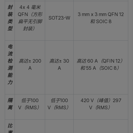
封
4x 4
毫米
装
QFN（方形
3 mm x 3 mm QFN 12
SOT23-W
类
扁平无引脚
和 SOIC 8
型
封装）
电
流
检
高达± 200
高达± 30
高达 60 A（QFIN 12）
测
A
A
和 55 A（SOIC 8）
能
力
隔
低于100
低于100
420 V
（峰值）297
离
V（RMS）
V（RMS）
V（RMS）
比
率