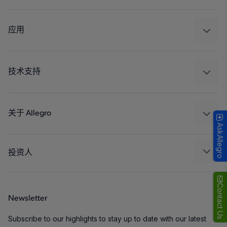
感应
调节
应用
驱动器
汽车
工业
技术支持
消费品
设计和开发
Technologies
封装
关于 Allegro
AskAllegro
质量标准和环境认证
我们的公司
软件门户
人才招聘
投资人
企业责任
Growth and Inclusion
Contact Us
Newsletter
联系我们
Subscribe to our highlights to stay up to date with our latest