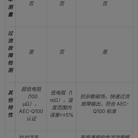
否
否
否
测
量
过
流
故
是
否
是
障
检
测
超低电阻
其
低电阻（1
（100
抗杂散磁场，快速过流
他
mΩ），温
μΩ），
故障输出，符合 AEC-
特
度范围内
AEC-Q100
Q100 标准
性
误差<±5%
认证
针对汽车、
高度通用的电流测量解