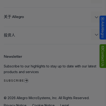
消费品
设计和开发
Technologies
封装
关于 Allegro
AskAllegro
质量标准和环境认证
我们的公司
软件门户
人才招聘
投资人
企业责任
Growth and Inclusion
Contact Us
Newsletter
联系我们
Subscribe to our highlights to stay up to date with our latest
products and services
SUBSCRIBE
© 2026 Allegro MicroSystems, Inc. All Rights Reserved.
Privacy Notice
Cookie Notice
Legal