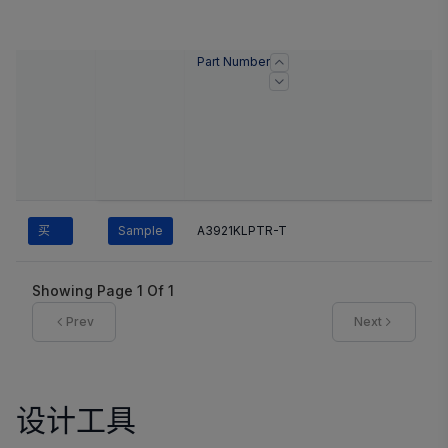
Part Number
买
Sample
A3921KLPTR-T
Showing Page
1
Of
1
Prev
Next
设计工具