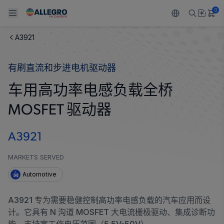
0
A3921
Back To Main Menu
Back To Main Menu
Back To Main Menu
Back To Main Menu
Back To Main Menu
有刷直流和步进电机驱动器
产品
应用
技术支持
技术资源
关于 ALLEGRO
车用高功率电感负载全桥
设计和开发
Resource Center
感应
汽车
我们的公司
MOSFET 驱动器
封装
调节
工业
人才招聘
A3921
质量标准和环境认证
驱动器
消费品
企业责任
MARKETS SERVED
软件门户
Technologies
Growth and Inclusion
Automotive
联系我们
A3921 专为需要稳健控制高功率电感负载的汽车应用而设
计。它具有 N 沟道 MOSFET 大电流栅极驱动、集成诊断功