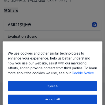
能，支持宽工作电压范围（5.5V-50V）。
Share
A3921 数据表
Evaluation Board
We use cookies and other similar technologies to
enhance your experience, help us better understand
Learn
Evaluate and Design
Documentation and Resources
how you use our website, assist with our marketing
efforts, and to provide content from third parties. To learn
more about the cookies we use, see our
Cookie Notice
Product Details
Reject All
Accept All