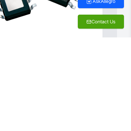
AskAllegro
Contact Us
Compare
打印
导出 (.csv)
View Cart