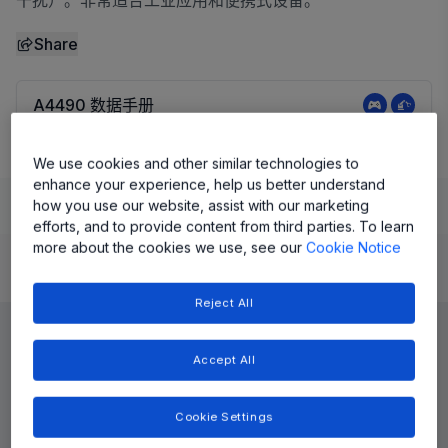
干扰）。非常适合工业应用和便携式设备。
Share
A4490 数据手册
We use cookies and other similar technologies to
enhance your experience, help us better understand
Learn
Evaluate and Design
Documentation and Resources
how you use our website, assist with our marketing
efforts, and to provide content from third parties. To learn
more about the cookies we use, see our
Cookie Notice
Product Details
Reject All
Accept All
Cookie Settings