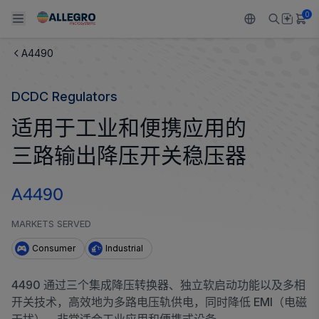
0
A4490
Back To Main Menu
Back To Main Menu
Back To Main Menu
Back To Main Menu
Back To Main Menu
DCDC Regulators
产品
应用
技术支持
技术资源
关于 ALLEGRO
适用于工业和便携应用的
设计和开发
Resource Center
感应
汽车
我们的公司
三路输出降压开关稳压器
封装
调节
工业
人才招聘
A4490
质量标准和环境认证
驱动器
消费品
企业责任
MARKETS SERVED
软件门户
Technologies
Growth and Inclusion
Consumer
Industrial
联系我们
4490 通过三个集成降压转换器、独立软启动功能以及多相
开关技术，高效地为多路电压轨供电，同时降低 EMI（电磁