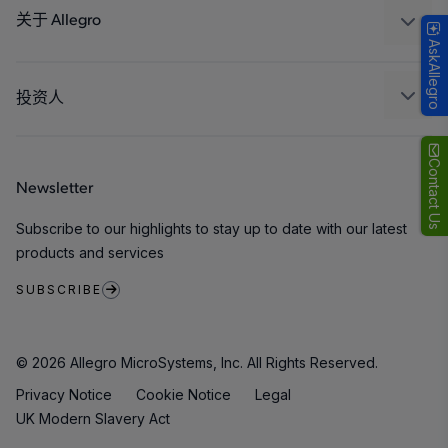
封装
关于 Allegro
AskAllegro
质量标准和环境认证
我们的公司
软件门户
人才招聘
投资人
企业责任
Growth and Inclusion
Contact Us
Newsletter
联系我们
Subscribe to our highlights to stay up to date with our latest
products and services
SUBSCRIBE
© 2026 Allegro MicroSystems, Inc. All Rights Reserved.
Privacy Notice
Cookie Notice
Legal
UK Modern Slavery Act