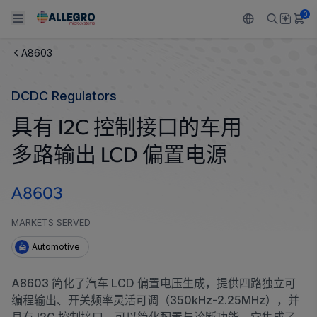
0
A8603
Back To Main Menu
Back To Main Menu
Back To Main Menu
Back To Main Menu
Back To Main Menu
DCDC Regulators
产品
应用
技术支持
技术资源
关于 ALLEGRO
具有 I2C 控制接口的车用
设计和开发
Resource Center
感应
汽车
我们的公司
多路输出 LCD 偏置电源
封装
调节
工业
人才招聘
A8603
质量标准和环境认证
驱动器
消费品
企业责任
MARKETS SERVED
软件门户
Technologies
Growth and Inclusion
Automotive
联系我们
A8603 简化了汽车 LCD 偏置电压生成，提供四路独立可
编程输出、开关频率灵活可调（350kHz-2.25MHz），并