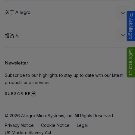
设计和开发
Technologies
封装
关于 Allegro
AskAllegro
质量标准和环境认证
我们的公司
软件门户
人才招聘
投资人
企业责任
Growth and Inclusion
Contact Us
Newsletter
联系我们
Subscribe to our highlights to stay up to date with our latest
products and services
SUBSCRIBE
© 2026 Allegro MicroSystems, Inc. All Rights Reserved.
Privacy Notice
Cookie Notice
Legal
UK Modern Slavery Act