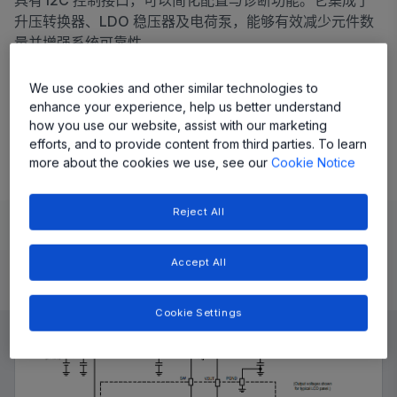
具有 I2C 控制接口，可以简化配置与诊断功能。它集成了
升压转换器、LDO 稳压器及电荷泵，能够有效减少元件数
量并增强系统可靠性。
Share
We use cookies and other similar technologies to
enhance your experience, help us better understand
how you use our website, assist with our marketing
A8603 数据表
efforts, and to provide content from third parties. To learn
more about the cookies we use, see our
Cookie Notice
Reject All
Learn
Evaluate and Design
Documentation and Resources
Accept All
Product Details
Cookie Settings