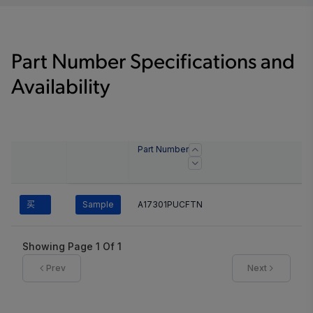
Part Number Specifications and
Availability
Part Number
买
Sample
A17301PUCFTN
Showing Page
1
Of
1
Prev
Next