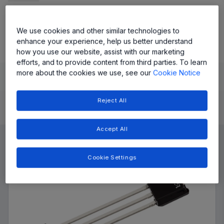
A17301 数据表
We use cookies and other similar technologies to
enhance your experience, help us better understand
how you use our website, assist with our marketing
efforts, and to provide content from third parties. To learn
more about the cookies we use, see our
Cookie Notice
Learn
Evaluate and Design
Documentation and Resources
Reject All
Product Details
Accept All
Cookie Settings