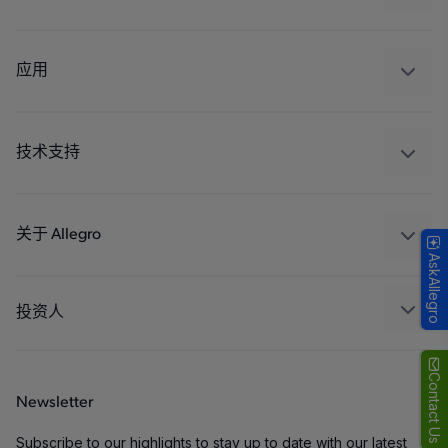
感应
调节
应用
驱动器
汽车
工业
技术支持
消费品
设计和开发
Technologies
封装
关于 Allegro
AskAllegro
质量标准和环境认证
我们的公司
软件门户
人才招聘
投资人
企业责任
Growth and Inclusion
Contact Us
Newsletter
联系我们
Subscribe to our highlights to stay up to date with our latest