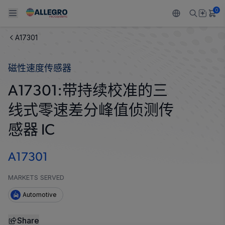
0
A17301
Back To Main Menu
Back To Main Menu
Back To Main Menu
Back To Main Menu
Back To Main Menu
磁性速度传感器
产品
应用
技术支持
技术资源
关于 ALLEGRO
A17301:带持续校准的三
设计和开发
Resource Center
感应
汽车
我们的公司
线式零速差分峰值侦测传
封装
调节
工业
人才招聘
感器 IC
质量标准和环境认证
驱动器
消费品
企业责任
A17301
软件门户
Technologies
Growth and Inclusion
MARKETS SERVED
Automotive
联系我们
Share